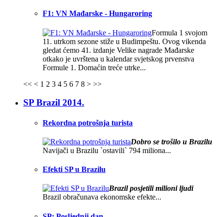
F1: VN Mađarske - Hungaroring
Formula 1 svojom
11. utrkom sezone stiže u Budimpeštu. Ovog vikenda
gledat ćemo 41. izdanje Velike nagrade Mađarske
otkako je uvrštena u kalendar svjetskog prvenstva
Formule 1. Domaćin treće utrke...
<<
<
1
2
3
4
5
6
7
8
>
>>
SP Brazil 2014.
Rekordna potrošnja turista
Dobro se trošilo u Brazilu
Navijači u Brazilu `ostavili` 794 miliona...
Efekti SP u Brazilu
Brazil posjetili milioni ljudi
Brazil obračunava ekonomske efekte...
SP: Posljednji dan