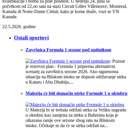
kvalifikacije i borba za pole position. U nedelju 24. juna sa
početkom od 22,oo sata na stazi Circuit Gilles Villeneuve, Montreal,
Kanada ili Notre-Dame Cirtuit, kako je kome draže, vozi se VN
Kanade.
22.5.2026. godine
Ostali sportovi
Završnica Formula 1 sezone pod upitnikom
- Poznat
je rezervni plan - Formula 1 priprema alternativni
scenarij za završnicu sezone 2026. Ako sigurnosna
situacija na Bliskom istoku ne dopusti održavanje utrka
u Kataru i Abu Dhabiju,...
Malezija će biti domaćin utrke Formule 1 u oktobru
U Maleziji bi se trebala održati utrka za Veliku nagradu
u oktobru kao zamjena za utrku u Bahreinu koja je
otkazana ranije ove sezone zbog rata na Bliskom
istoku. Očekuje se da će se utrka održati na...