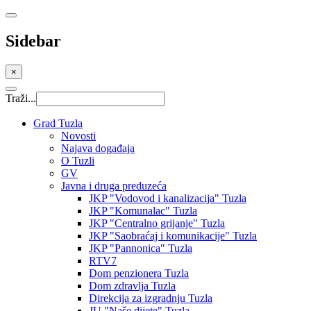
Sidebar
×
Traži...
Grad Tuzla
Novosti
Najava događaja
O Tuzli
GV
Javna i druga preduzeća
JKP "Vodovod i kanalizacija" Tuzla
JKP "Komunalac" Tuzla
JKP "Centralno grijanje" Tuzla
JKP "Saobraćaj i komunikacije" Tuzla
JKP "Pannonica" Tuzla
RTV7
Dom penzionera Tuzla
Dom zdravlja Tuzla
Direkcija za izgradnju Tuzla
JU "Naše dijete" Tuzla