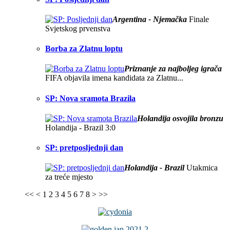
Argentina - Njemačka
Finale
Svjetskog prvenstva
Borba za Zlatnu loptu
Priznanje za najboljeg igrača
FIFA objavila imena kandidata za Zlatnu...
SP: Nova sramota Brazila
Holandija osvojila bronzu
Holandija - Brazil 3:0
SP: pretposljednji dan
Holandija - Brazil
Utakmica
za treće mjesto
<<
<
1
2
3
4
5
6
7
8
>
>>