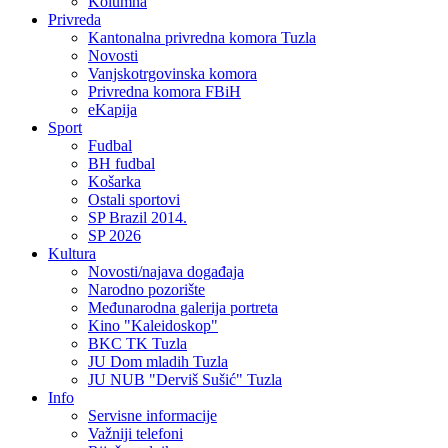
Kolumna
Privreda
Kantonalna privredna komora Tuzla
Novosti
Vanjskotrgovinska komora
Privredna komora FBiH
eKapija
Sport
Fudbal
BH fudbal
Košarka
Ostali sportovi
SP Brazil 2014.
SP 2026
Kultura
Novosti/najava događaja
Narodno pozorište
Međunarodna galerija portreta
Kino "Kaleidoskop"
BKC TK Tuzla
JU Dom mladih Tuzla
JU NUB "Derviš Sušić" Tuzla
Info
Servisne informacije
Važniji telefoni