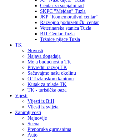
Centar za socijalni rad
SKPC "Mejdan" Tuzla
JKP "Komemorativni centar"
Razvojno poduzetnički centar
Veterinarska stanica Tuzla
BIT Centar Tuzla
Tržnice-pijace Tuzla
TK
Novosti
Najava događaja
Moja budućnost u TK
Privredni razvoj TK
Sačuvajmo našu okolinu
O Tuzlanskom kantonu
Kutak za mlade TK
TK - turistička oaza
Vijesti
Vijesti iz BiH
Vijesti iz svijeta
Zanimljivosti
Najnovije
Scena
Preporuka gurmanima
Auto