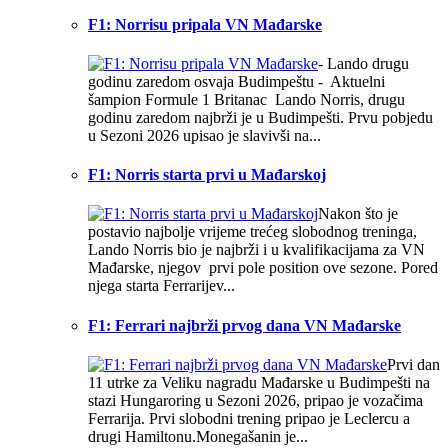
F1: Norrisu pripala VN Mađarske
- Lando drugu
godinu zaredom osvaja Budimpeštu - Aktuelni
šampion Formule 1 Britanac Lando Norris, drugu
godinu zaredom najbrži je u Budimpešti. Prvu pobjedu
u Sezoni 2026 upisao je slavivši na...
F1: Norris starta prvi u Mađarskoj
Nakon što je
postavio najbolje vrijeme trećeg slobodnog treninga,
Lando Norris bio je najbrži i u kvalifikacijama za VN
Mađarske, njegov prvi pole position ove sezone. Pored
njega starta Ferrarijev...
F1: Ferrari najbrži prvog dana VN Mađarske
Prvi dan
11 utrke za Veliku nagradu Mađarske u Budimpešti na
stazi Hungaroring u Sezoni 2026, pripao je vozačima
Ferrarija. Prvi slobodni trening pripao je Leclercu a
drugi Hamiltonu.Monegašanin je...