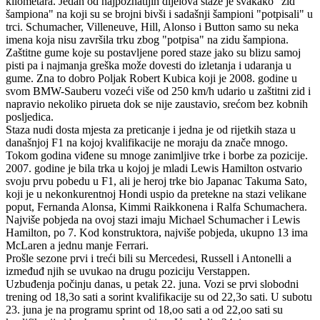
kilometara. Jedan od najpoznatijih dijelova staze je svakako "zid
šampiona" na koji su se brojni bivši i sadašnji šampioni "potpisali" u
trci. Schumacher, Villeneuve, Hill, Alonso i Button samo su neka
imena koja nisu završila trku zbog "potpisa" na zidu šampiona.
Zaštitne gume koje su postavljene pored staze jako su blizu samoj
pisti pa i najmanja greška može dovesti do izletanja i udaranja u
gume. Zna to dobro Poljak Robert Kubica koji je 2008. godine u
svom BMW-Sauberu vozeći više od 250 km/h udario u zaštitni zid i
napravio nekoliko pirueta dok se nije zaustavio, srećom bez kobnih
posljedica.
Staza nudi dosta mjesta za preticanje i jedna je od rijetkih staza u
današnjoj F1 na kojoj kvalifikacije ne moraju da znače mnogo.
Tokom godina viđene su mnoge zanimljive trke i borbe za pozicije.
2007. godine je bila trka u kojoj je mladi Lewis Hamilton ostvario
svoju prvu pobedu u F1, ali je heroj trke bio Japanac Takuma Sato,
koji je u nekonkurentnoj Hondi uspio da pretekne na stazi velikane
poput, Fernanda Alonsa, Kimmi Raikkonena i Ralfa Schumachera.
Najviše pobjeda na ovoj stazi imaju Michael Schumacher i Lewis
Hamilton, po 7. Kod konstruktora, najviše pobjeda, ukupno 13 ima
McLaren a jednu manje Ferrari.
Prošle sezone prvi i treći bili su Mercedesi, Russell i Antonelli a
izmeđuđ njih se uvukao na drugu poziciju Verstappen.
Uzbuđenja počinju danas, u petak 22. juna. Vozi se prvi slobodni
trening od 18,3o sati a sorint kvalifikacije su od 22,3o sati. U subotu
23. juna je na programu sprint od 18,oo sati a od 22,oo sati su