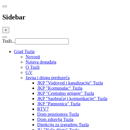
Sidebar
×
Traži...
Grad Tuzla
Novosti
Najava događaja
O Tuzli
GV
Javna i druga preduzeća
JKP "Vodovod i kanalizacija" Tuzla
JKP "Komunalac" Tuzla
JKP "Centralno grijanje" Tuzla
JKP "Saobraćaj i komunikacije" Tuzla
JKP "Pannonica" Tuzla
RTV7
Dom penzionera Tuzla
Dom zdravlja Tuzla
Direkcija za izgradnju Tuzla
JU "Naše dijete" Tuzla