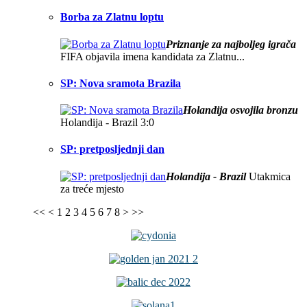
Borba za Zlatnu loptu
Priznanje za najboljeg igrača
FIFA objavila imena kandidata za Zlatnu...
SP: Nova sramota Brazila
Holandija osvojila bronzu
Holandija - Brazil 3:0
SP: pretposljednji dan
Holandija - Brazil
Utakmica
za treće mjesto
<<
<
1
2
3
4
5
6
7
8
>
>>