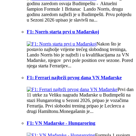
godinu zaredom osvaja Budimpeštu - Aktuelni
šampion Formule 1 Britanac Lando Norris, drugu
godinu zaredom najbrži je u Budimpešti. Prvu pobjedu
u Sezoni 2026 upisao je slavivši na...
F1: Norris starta prvi u Mađarskoj
Nakon što je
postavio najbolje vrijeme trećeg slobodnog treninga,
Lando Norris bio je najbrži i u kvalifikacijama za VN
Mađarske, njegov prvi pole position ove sezone. Pored
njega starta Ferrarijev...
F1: Ferrari najbrži prvog dana VN Mađarske
Prvi dan
11 utrke za Veliku nagradu Mađarske u Budimpešti na
stazi Hungaroring u Sezoni 2026, pripao je vozačima
Ferrarija. Prvi slobodni trening pripao je Leclercu a
drugi Hamiltonu.Monegašanin je...
F1: VN Mađarske - Hungaroring
Formula 1 svojom