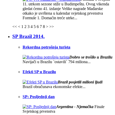
11. utrkom sezone stiže u Budimpeštu. Ovog vikenda
gledat ćemo 41. izdanje Velike nagrade Mađarske
otkako je uvrštena u kalendar svjetskog prvenstva
Formule 1. Domaćin treće utrke...
<<
<
1
2
3
4
5
6
7
8
>
>>
SP Brazil 2014.
Rekordna potrošnja turista
Dobro se trošilo u Brazilu
Navijači u Brazilu `ostavili` 794 miliona...
Efekti SP u Brazilu
Brazil posjetili milioni ljudi
Brazil obračunava ekonomske efekte...
SP: Posljednji dan
Argentina - Njemačka
Finale
Svjetskog prvenstva