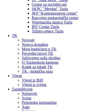
Centar za socijalni rad
SKPC "Mejdan" Tuzla
JKP "Komemorativni centar"
Razvojno poduzetnički centar
Veterinarska stanica Tuzla
BIT Centar Tuzla
Tržnice-pijace Tuzla
TK
Novosti
Najava događaja
Moja budućnost u TK
Privredni razvoj TK
Sačuvajmo našu okolinu
O Tuzlanskom kantonu
Kutak za mlade TK
TK - turistička oaza
Vijesti
Vijesti iz BiH
Vijesti iz svijeta
Zanimljivosti
Najnovije
Scena
Preporuka gurmanima
Auto