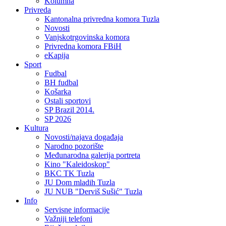
Kolumna
Privreda
Kantonalna privredna komora Tuzla
Novosti
Vanjskotrgovinska komora
Privredna komora FBiH
eKapija
Sport
Fudbal
BH fudbal
Košarka
Ostali sportovi
SP Brazil 2014.
SP 2026
Kultura
Novosti/najava događaja
Narodno pozorište
Međunarodna galerija portreta
Kino "Kaleidoskop"
BKC TK Tuzla
JU Dom mladih Tuzla
JU NUB "Derviš Sušić" Tuzla
Info
Servisne informacije
Važniji telefoni