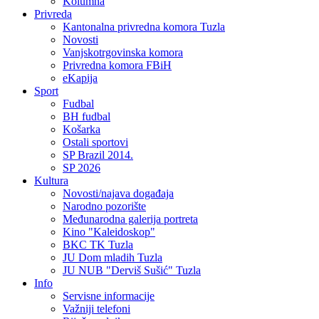
Kolumna
Privreda
Kantonalna privredna komora Tuzla
Novosti
Vanjskotrgovinska komora
Privredna komora FBiH
eKapija
Sport
Fudbal
BH fudbal
Košarka
Ostali sportovi
SP Brazil 2014.
SP 2026
Kultura
Novosti/najava događaja
Narodno pozorište
Međunarodna galerija portreta
Kino "Kaleidoskop"
BKC TK Tuzla
JU Dom mladih Tuzla
JU NUB "Derviš Sušić" Tuzla
Info
Servisne informacije
Važniji telefoni