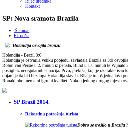
Riječ urednika
Kontakt
SP: Nova sramota Brazila
Štampa
El. pošta
Holandija osvojila bronzu
Holandija - Brazil 3:0
Holandija je ostvarila veliku pobjedu, savladala Brazila sa 3:0 osvoj
Robin van Persie u 2. minuti iz penala, Blind u 17. minuti te Wijnal
postigli iz neregularnih situacija. Prvo, prekršaj koji je okarakterisa
dojam je da bi i bez toga Holandija slavila. Bila je to još jedna loša
Ronaldinho, nema ni igru ni kvalitet. Nakon jednog drugog mjesta ovo
SP Brazil 2014.
Rekordna potrošnja turista
Dobro se trošilo u Brazilu
N