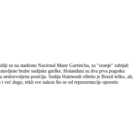
iliji su na stadionu Nacional Mane Garrincha, za "oranje" zabijali
astavljene brube sudijske greške. Holanđani su dva prva pogotka
a nedozvoljena pozicija. Sudija Haimoudi oštetio je Brazil teško, ali,
 i već dugo, rekli sve nakon što se od reprezentacije oprostio