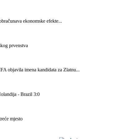
obračunava ekonomske efekte...
skog prvenstva
FA objavila imena kandidata za Zlatnu...
landija - Brazil 3:0
reće mjesto