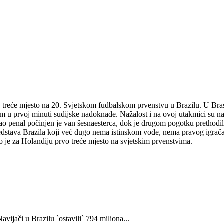
ila treće mjesto na 20. Svjetskom fudbalskom prvenstvu u Brazilu. U Bras
dum u prvoj minuti sudijske nadoknade. Nažalost i na ovoj utakmici su n
n kao penal počinjen je van šesnaesterca, dok je drugom pogotku prethodil
 predstava Brazila koji već dugo nema istinskom vođe, nema pravog igrača
 je za Holandiju prvo treće mjesto na svjetskim prvenstvima.
avijači u Brazilu `ostavili` 794 miliona...