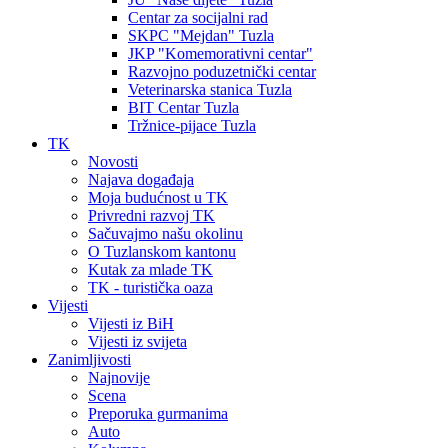
Centar za socijalni rad
SKPC "Mejdan" Tuzla
JKP "Komemorativni centar"
Razvojno poduzetnički centar
Veterinarska stanica Tuzla
BIT Centar Tuzla
Tržnice-pijace Tuzla
TK
Novosti
Najava događaja
Moja budućnost u TK
Privredni razvoj TK
Sačuvajmo našu okolinu
O Tuzlanskom kantonu
Kutak za mlade TK
TK - turistička oaza
Vijesti
Vijesti iz BiH
Vijesti iz svijeta
Zanimljivosti
Najnovije
Scena
Preporuka gurmanima
Auto