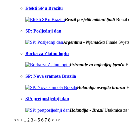
Efekti SP u Brazilu
Brazil posjetili milioni ljudi
Brazil 
SP: Posljednji dan
Argentina - Njemačka
Finale Svjet
Borba za Zlatnu loptu
Priznanje za najboljeg igrača
FI
SP: Nova sramota Brazila
Holandija osvojila bronzu
Ho
SP: pretposljednji dan
Holandija - Brazil
Utakmica za t
<<
<
1
2
3
4
5
6
7
8
>
>>