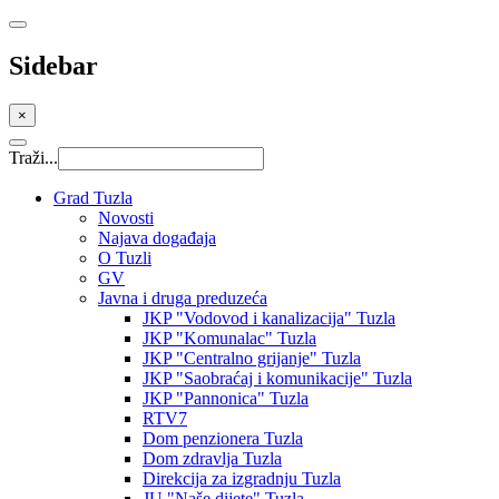
Sidebar
×
Traži...
Grad Tuzla
Novosti
Najava događaja
O Tuzli
GV
Javna i druga preduzeća
JKP "Vodovod i kanalizacija" Tuzla
JKP "Komunalac" Tuzla
JKP "Centralno grijanje" Tuzla
JKP "Saobraćaj i komunikacije" Tuzla
JKP "Pannonica" Tuzla
RTV7
Dom penzionera Tuzla
Dom zdravlja Tuzla
Direkcija za izgradnju Tuzla
JU "Naše dijete" Tuzla