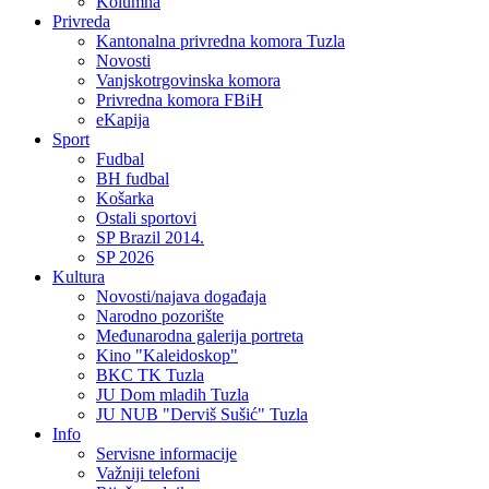
Kolumna
Privreda
Kantonalna privredna komora Tuzla
Novosti
Vanjskotrgovinska komora
Privredna komora FBiH
eKapija
Sport
Fudbal
BH fudbal
Košarka
Ostali sportovi
SP Brazil 2014.
SP 2026
Kultura
Novosti/najava događaja
Narodno pozorište
Međunarodna galerija portreta
Kino "Kaleidoskop"
BKC TK Tuzla
JU Dom mladih Tuzla
JU NUB "Derviš Sušić" Tuzla
Info
Servisne informacije
Važniji telefoni