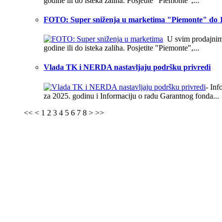
godine ili do isteka zaliha. Posjetite "Piemonte",...
FOTO: Super sniženja u marketima "Piemonte" do 1
U svim prodajnim o
godine ili do isteka zaliha. Posjetite "Piemonte",...
Vlada TK i NERDA nastavljaju podršku privredi
- In
za 2025. godinu i Informaciju o radu Garantnog fonda...
<<
<
1
2
3
4
5
6
7
8
>
>>