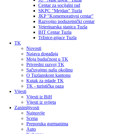
Centar za socijalni rad
SKPC "Mejdan" Tuzla
JKP "Komemorativni centar"
Razvojno poduzetnički centar
Veterinarska stanica Tuzla
BIT Centar Tuzla
Tržnice-pijace Tuzla
TK
Novosti
Najava događaja
Moja budućnost u TK
Privredni razvoj TK
Sačuvajmo našu okolinu
O Tuzlanskom kantonu
Kutak za mlade TK
TK - turistička oaza
Vijesti
Vijesti iz BiH
Vijesti iz svijeta
Zanimljivosti
Najnovije
Scena
Preporuka gurmanima
Auto