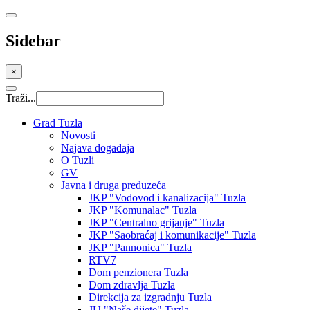
Sidebar
×
Traži...
Grad Tuzla
Novosti
Najava događaja
O Tuzli
GV
Javna i druga preduzeća
JKP "Vodovod i kanalizacija" Tuzla
JKP "Komunalac" Tuzla
JKP "Centralno grijanje" Tuzla
JKP "Saobraćaj i komunikacije" Tuzla
JKP "Pannonica" Tuzla
RTV7
Dom penzionera Tuzla
Dom zdravlja Tuzla
Direkcija za izgradnju Tuzla
JU "Naše dijete" Tuzla