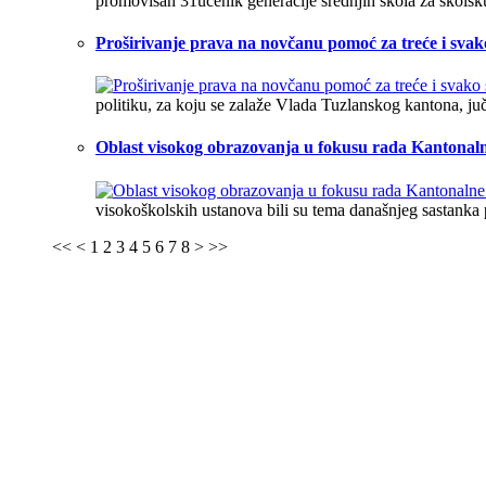
promovisan 31učenik generacije srednjih škola za školsk
Proširivanje prava na novčanu pomoć za treće i svako 
politiku, za koju se zalaže Vlada Tuzlanskog kantona, juče
Oblast visokog obrazovanja u fokusu rada Kantonaln
visokoškolskih ustanova bili su tema današnjeg sastanka 
<<
<
1
2
3
4
5
6
7
8
>
>>