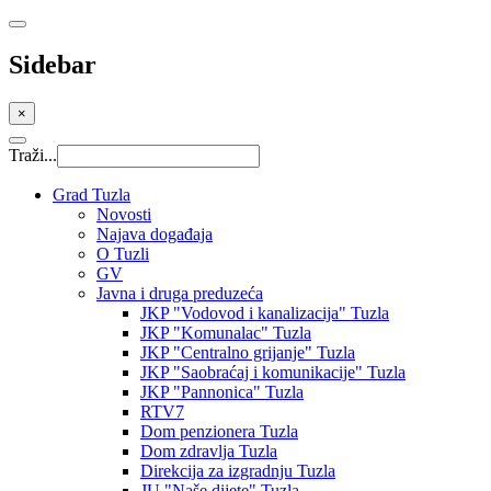
Sidebar
×
Traži...
Grad Tuzla
Novosti
Najava događaja
O Tuzli
GV
Javna i druga preduzeća
JKP "Vodovod i kanalizacija" Tuzla
JKP "Komunalac" Tuzla
JKP "Centralno grijanje" Tuzla
JKP "Saobraćaj i komunikacije" Tuzla
JKP "Pannonica" Tuzla
RTV7
Dom penzionera Tuzla
Dom zdravlja Tuzla
Direkcija za izgradnju Tuzla
JU "Naše dijete" Tuzla