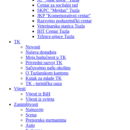
Centar za socijalni rad
SKPC "Mejdan" Tuzla
JKP "Komemorativni centar"
Razvojno poduzetnički centar
Veterinarska stanica Tuzla
BIT Centar Tuzla
Tržnice-pijace Tuzla
TK
Novosti
Najava događaja
Moja budućnost u TK
Privredni razvoj TK
Sačuvajmo našu okolinu
O Tuzlanskom kantonu
Kutak za mlade TK
TK - turistička oaza
Vijesti
Vijesti iz BiH
Vijesti iz svijeta
Zanimljivosti
Najnovije
Scena
Preporuka gurmanima
Auto