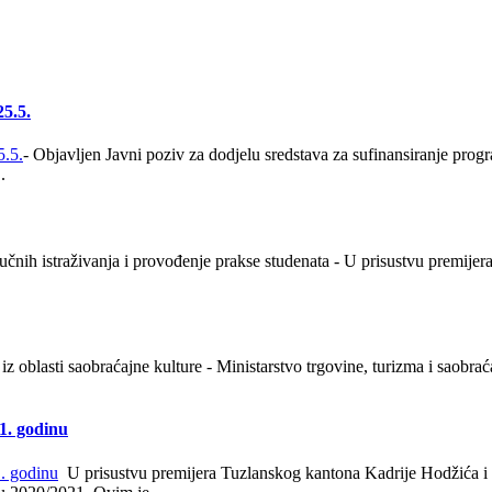
25.5.
- Objavljen Javni poziv za dodjelu sredstava za sufinansiranje progr
.
ručnih istraživanja i provođenje prakse studenata - U prisustvu premije
z oblasti saobraćajne kulture - Ministarstvo trgovine, turizma i saobra
21. godinu
U prisustvu premijera Tuzlanskog kantona Kadrije Hodžića i 