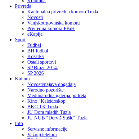
Kolumna
Privreda
Kantonalna privredna komora Tuzla
Novosti
Vanjskotrgovinska komora
Privredna komora FBiH
eKapija
Sport
Fudbal
BH fudbal
Košarka
Ostali sportovi
SP Brazil 2014.
SP 2026
Kultura
Novosti/najava događaja
Narodno pozorište
Međunarodna galerija portreta
Kino "Kaleidoskop"
BKC TK Tuzla
JU Dom mladih Tuzla
JU NUB "Derviš Sušić" Tuzla
Info
Servisne informacije
Važniji telefoni