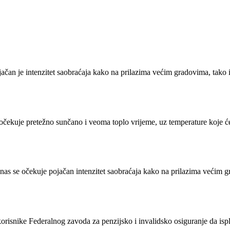
jačan je intenzitet saobraćaja kako na prilazima većim gradovima, tako
očekuje pretežno sunčano i veoma toplo vrijeme, uz temperature koje ć
nas se očekuje pojačan intenzitet saobraćaja kako na prilazima većim g
isnike Federalnog zavoda za penzijsko i invalidsko osiguranje da isplat