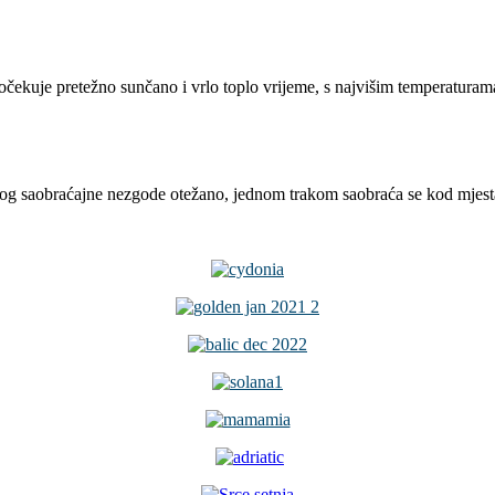
čekuje pretežno sunčano i vrlo toplo vrijeme, s najvišim temperaturama
og saobraćajne nezgode otežano, jednom trakom saobraća se kod mjesta D