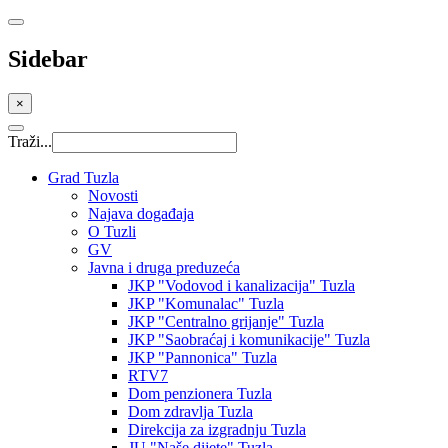
Sidebar
×
Traži...
Grad Tuzla
Novosti
Najava događaja
O Tuzli
GV
Javna i druga preduzeća
JKP "Vodovod i kanalizacija" Tuzla
JKP "Komunalac" Tuzla
JKP "Centralno grijanje" Tuzla
JKP "Saobraćaj i komunikacije" Tuzla
JKP "Pannonica" Tuzla
RTV7
Dom penzionera Tuzla
Dom zdravlja Tuzla
Direkcija za izgradnju Tuzla
JU "Naše dijete" Tuzla