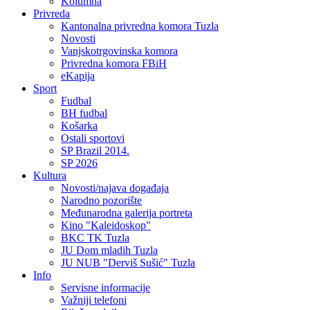
Kolumna
Privreda
Kantonalna privredna komora Tuzla
Novosti
Vanjskotrgovinska komora
Privredna komora FBiH
eKapija
Sport
Fudbal
BH fudbal
Košarka
Ostali sportovi
SP Brazil 2014.
SP 2026
Kultura
Novosti/najava događaja
Narodno pozorište
Međunarodna galerija portreta
Kino "Kaleidoskop"
BKC TK Tuzla
JU Dom mladih Tuzla
JU NUB "Derviš Sušić" Tuzla
Info
Servisne informacije
Važniji telefoni