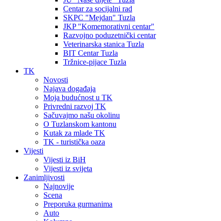
Centar za socijalni rad
SKPC "Mejdan" Tuzla
JKP "Komemorativni centar"
Razvojno poduzetnički centar
Veterinarska stanica Tuzla
BIT Centar Tuzla
Tržnice-pijace Tuzla
TK
Novosti
Najava događaja
Moja budućnost u TK
Privredni razvoj TK
Sačuvajmo našu okolinu
O Tuzlanskom kantonu
Kutak za mlade TK
TK - turistička oaza
Vijesti
Vijesti iz BiH
Vijesti iz svijeta
Zanimljivosti
Najnovije
Scena
Preporuka gurmanima
Auto