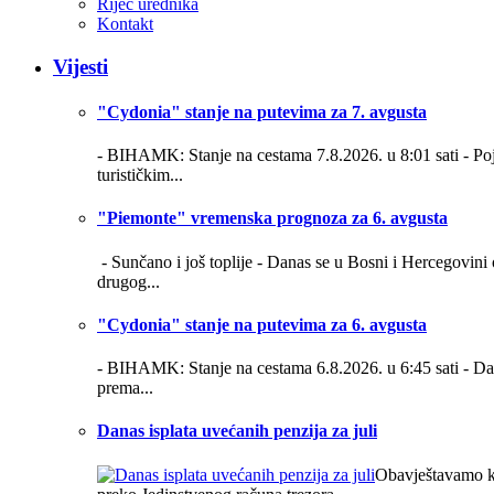
Riječ urednika
Kontakt
Vijesti
"Cydonia" stanje na putevima za 7. avgusta
- BIHAMK: Stanje na cestama 7.8.2026. u 8:01 sati -
Po
turističkim...
"Piemonte" vremenska prognoza za 6. avgusta
- Sunčano i još toplije -
Danas se u Bosni i Hercegovini 
drugog...
"Cydonia" stanje na putevima za 6. avgusta
- BIHAMK: Stanje na cestama 6.8.2026. u 6:45 sati -
Da
prema...
Danas isplata uvećanih penzija za juli
Obavještavamo kor