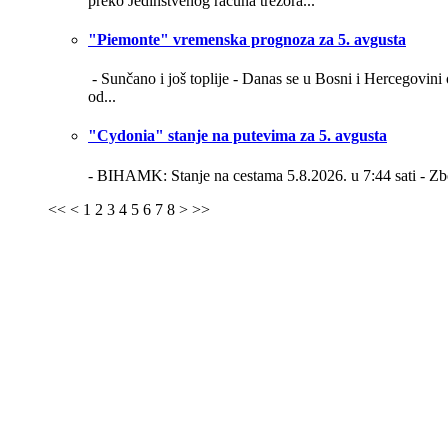
preko Jedinstvenog računa trezora...
"Piemonte" vremenska prognoza za 5. avgusta
- Sunčano i još toplije -
Danas se u Bosni i Hercegovini o
od...
"Cydonia" stanje na putevima za 5. avgusta
- BIHAMK: Stanje na cestama 5.8.2026. u 7:44 sati -
Zb
<<
<
1
2
3
4
5
6
7
8
>
>>