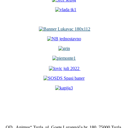
OD „Animus“ Tuzla, ul. Goste Lazarevića br. 180, 75000 Tuzla