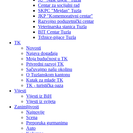
Centar za socijalni rad
SKPC "Mejdan" Tuzla
JKP "Komemorativni centar"
Razvojno poduzetnički centar
Veterinarska stanica Tuzla
BIT Centar Tuzla
Tržnice-pijace Tuzla
TK
Novosti
Najava događaja
Moja budućnost u TK
Privredni razvoj TK
Sačuvajmo našu okolinu
O Tuzlanskom kantonu
Kutak za mlade TK
TK - turistička oaza
Vijesti
Vijesti iz BiH
Vijesti iz svijeta
Zanimljivosti
Najnovije
Scena
Preporuka gurmanima
Auto