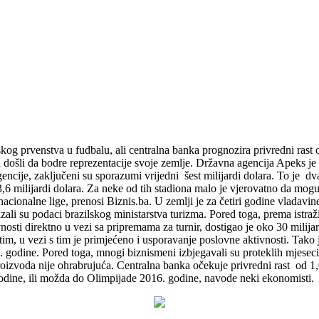
kog prvenstva u fudbalu, ali centralna banka prognozira privredni rast
u svi došli da bodre reprezentacije svoje zemlje. Državna agencija Apeks 
encije, zaključeni su sporazumi vrijedni šest milijardi dolara. To je dv
li 3,6 milijardi dolara. Za neke od tih stadiona malo je vjerovatno da mog
cionalne lige, prenosi Biznis.ba. U zemlji je za četiri godine vladavi
azali su podaci brazilskog ministarstva turizma. Pored toga, prema istr
sti direktno u vezi sa pripremama za turnir, dostigao je oko 30 milija
utim, u vezi s tim je primjećeno i usporavanje poslovne aktivnosti. Ta
8. godine. Pored toga, mnogi biznismeni izbjegavali su proteklih mjes
roizvoda nije ohrabrujuća. Centralna banka očekuje privredni rast od 1
godine, ili možda do Olimpijade 2016. godine, navode neki ekonomisti.