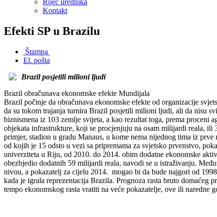
Riječ urednika
Kontakt
Efekti SP u Brazilu
Štampa
El. pošta
Brazil posjetili milioni ljudi
Brazil obračunava ekonomske efekte Mundijala
Brazil počinje da obračunava ekonomske efekte od organizacije svjets
da su tokom trajanja turnira Brazil posjetili milioni ljudi, ali da nis
biznismena iz 103 zemlje svijeta, a kao rezultat toga, prema proceni ag
objekata infrastrukture, koji se procjenjuju na osam milijardi reala, i
primjer, stadion u gradu Manaus, u kome nema nijednog tima iz prve na
od kojih je 15 odsto u vezi sa pripremama za svjetsko prvenstvo, pok
univerziteta u Riju, od 2010. do 2014. obim dodatne ekonomske aktivno
obezbjedio dodatnih 59 milijardi reala, navodi se u istraživanju. Međ
nivou, a pokazatelj za cijelu 2014. mogao bi da bude najgori od 199
kada je igrala reprezentacija Brazila. Prognoza rasta bruto domaćeg p
tempo ekonomskog rasta vratiti na veće pokazatelje, ove ili naredne 