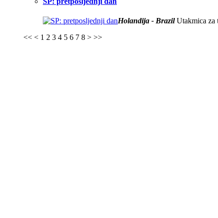
SP: pretposljednji dan
Holandija - Brazil
Utakmica za t
<<
<
1
2
3
4
5
6
7
8
>
>>