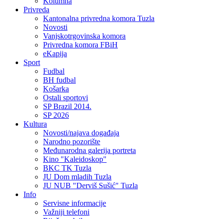
Kolumna
Privreda
Kantonalna privredna komora Tuzla
Novosti
Vanjskotrgovinska komora
Privredna komora FBiH
eKapija
Sport
Fudbal
BH fudbal
Košarka
Ostali sportovi
SP Brazil 2014.
SP 2026
Kultura
Novosti/najava događaja
Narodno pozorište
Međunarodna galerija portreta
Kino "Kaleidoskop"
BKC TK Tuzla
JU Dom mladih Tuzla
JU NUB "Derviš Sušić" Tuzla
Info
Servisne informacije
Važniji telefoni