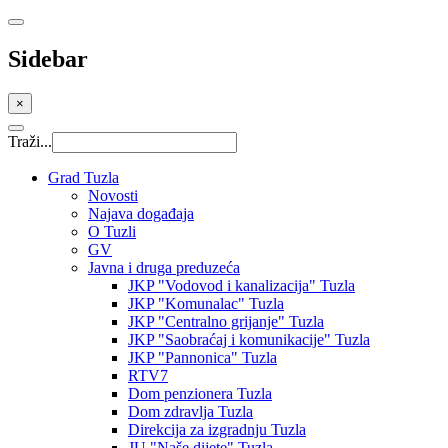
Sidebar
×
Traži...
Grad Tuzla
Novosti
Najava događaja
O Tuzli
GV
Javna i druga preduzeća
JKP "Vodovod i kanalizacija" Tuzla
JKP "Komunalac" Tuzla
JKP "Centralno grijanje" Tuzla
JKP "Saobraćaj i komunikacije" Tuzla
JKP "Pannonica" Tuzla
RTV7
Dom penzionera Tuzla
Dom zdravlja Tuzla
Direkcija za izgradnju Tuzla
JU "Naše dijete" Tuzla