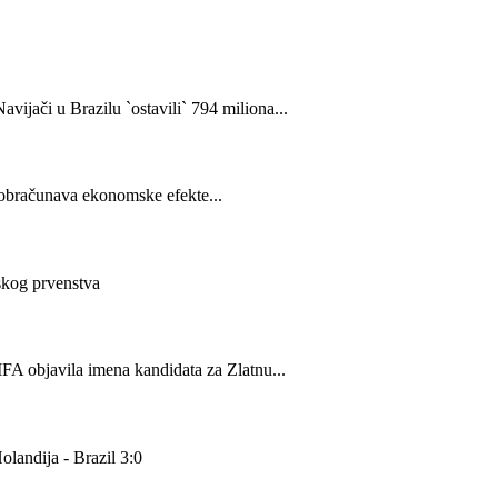
avijači u Brazilu `ostavili` 794 miliona...
obračunava ekonomske efekte...
skog prvenstva
FA objavila imena kandidata za Zlatnu...
landija - Brazil 3:0