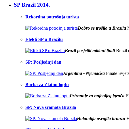
SP Brazil 2014.
Rekordna potrošnja turista
Dobro se trošilo u Brazilu
N
Efekti SP u Brazilu
Brazil posjetili milioni ljudi
Brazil 
SP: Posljednji dan
Argentina - Njemačka
Finale Svjet
Borba za Zlatnu loptu
Priznanje za najboljeg igrača
FI
SP: Nova sramota Brazila
Holandija osvojila bronzu
Ho