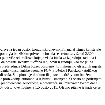
 od svega jedan odsto. Londonski dnevnik Financial Times konstatuje
je pomogla brazilskim privrednicima da se sretnu sa više od 2.300
a puta više od troškova koje je vlada imala za izgradnju stadiona i
u da povrate sredstva uložena u njihovu izgradnju, kao što je, na
ne predsjednice Dilme Rusef otvoreno 4,8 miliona novih radnih mjesta,
aživanju konsultantske agencije FGV Prožetos i Papskog katoličkog
rdi reala. Šampionat je direktno ili posredno državnom budžetu
ko je proizvodnja automobila u Brazilu smanjena 33 odsto na godišnjem
eci preopterećene aerodrome, a preduzeća su "mirovala" tokom dana
,07 odsto ove godine, a 1,5 odsto 2015. Glavno pitanje je kada će se