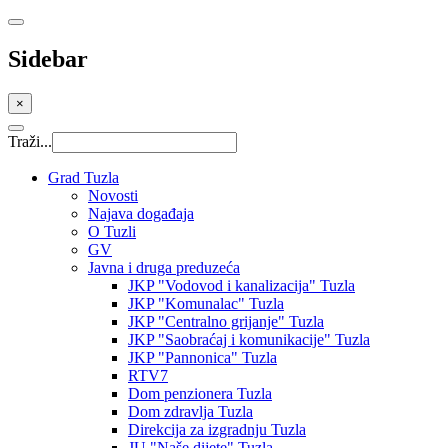
Sidebar
×
Traži...
Grad Tuzla
Novosti
Najava događaja
O Tuzli
GV
Javna i druga preduzeća
JKP "Vodovod i kanalizacija" Tuzla
JKP "Komunalac" Tuzla
JKP "Centralno grijanje" Tuzla
JKP "Saobraćaj i komunikacije" Tuzla
JKP "Pannonica" Tuzla
RTV7
Dom penzionera Tuzla
Dom zdravlja Tuzla
Direkcija za izgradnju Tuzla
JU "Naše dijete" Tuzla