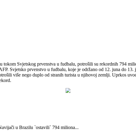
 junu tokom Svjetskog prvenstva u fudbalu, potrošili su rekordnih 794 mili
 AFP. Svjetsko prvenstvo u fudbalu, koje je održano od 12. juna do 13. ju
otrošili više nego duplo od stranih turista u njihovoj zemlji. Uprkos uv
ekord.
avijači u Brazilu `ostavili` 794 miliona...