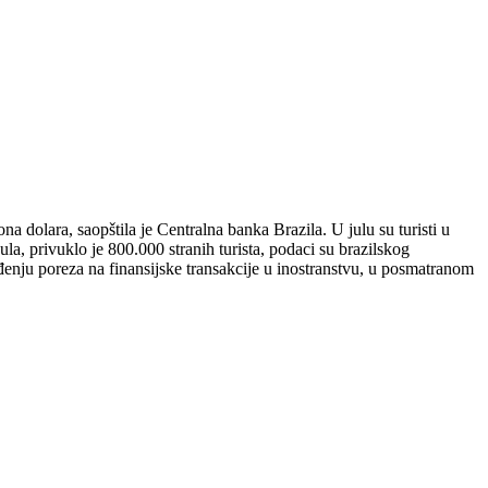
ona dolara, saopštila je Centralna banka Brazila. U julu su turisti u
la, privuklo je 800.000 stranih turista, podaci su brazilskog
ođenju poreza na finansijske transakcije u inostranstvu, u posmatranom