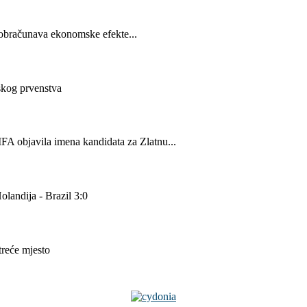
obračunava ekonomske efekte...
skog prvenstva
FA objavila imena kandidata za Zlatnu...
landija - Brazil 3:0
reće mjesto