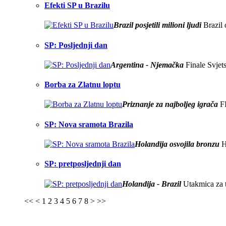
Efekti SP u Brazilu
Brazil posjetili milioni ljudi
Brazil 
SP: Posljednji dan
Argentina - Njemačka
Finale Svjet
Borba za Zlatnu loptu
Priznanje za najboljeg igrača
FI
SP: Nova sramota Brazila
Holandija osvojila bronzu
Ho
SP: pretposljednji dan
Holandija - Brazil
Utakmica za t
<<
<
1
2
3
4
5
6
7
8
>
>>