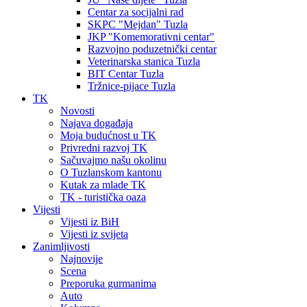
Centar za socijalni rad
SKPC "Mejdan" Tuzla
JKP "Komemorativni centar"
Razvojno poduzetnički centar
Veterinarska stanica Tuzla
BIT Centar Tuzla
Tržnice-pijace Tuzla
TK
Novosti
Najava događaja
Moja budućnost u TK
Privredni razvoj TK
Sačuvajmo našu okolinu
O Tuzlanskom kantonu
Kutak za mlade TK
TK - turistička oaza
Vijesti
Vijesti iz BiH
Vijesti iz svijeta
Zanimljivosti
Najnovije
Scena
Preporuka gurmanima
Auto