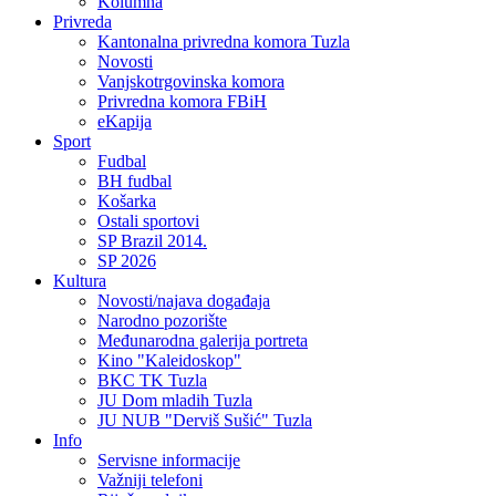
Kolumna
Privreda
Kantonalna privredna komora Tuzla
Novosti
Vanjskotrgovinska komora
Privredna komora FBiH
eKapija
Sport
Fudbal
BH fudbal
Košarka
Ostali sportovi
SP Brazil 2014.
SP 2026
Kultura
Novosti/najava događaja
Narodno pozorište
Međunarodna galerija portreta
Kino "Kaleidoskop"
BKC TK Tuzla
JU Dom mladih Tuzla
JU NUB "Derviš Sušić" Tuzla
Info
Servisne informacije
Važniji telefoni