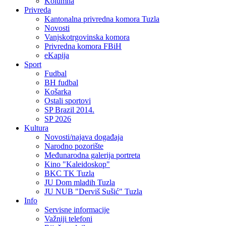
Kolumna
Privreda
Kantonalna privredna komora Tuzla
Novosti
Vanjskotrgovinska komora
Privredna komora FBiH
eKapija
Sport
Fudbal
BH fudbal
Košarka
Ostali sportovi
SP Brazil 2014.
SP 2026
Kultura
Novosti/najava događaja
Narodno pozorište
Međunarodna galerija portreta
Kino "Kaleidoskop"
BKC TK Tuzla
JU Dom mladih Tuzla
JU NUB "Derviš Sušić" Tuzla
Info
Servisne informacije
Važniji telefoni