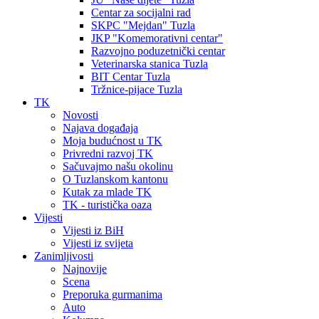
Centar za socijalni rad
SKPC "Mejdan" Tuzla
JKP "Komemorativni centar"
Razvojno poduzetnički centar
Veterinarska stanica Tuzla
BIT Centar Tuzla
Tržnice-pijace Tuzla
TK
Novosti
Najava događaja
Moja budućnost u TK
Privredni razvoj TK
Sačuvajmo našu okolinu
O Tuzlanskom kantonu
Kutak za mlade TK
TK - turistička oaza
Vijesti
Vijesti iz BiH
Vijesti iz svijeta
Zanimljivosti
Najnovije
Scena
Preporuka gurmanima
Auto