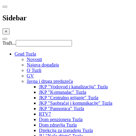
Sidebar
×
Traži...
Grad Tuzla
Novosti
Najava događaja
O Tuzli
GV
Javna i druga preduzeća
JKP "Vodovod i kanalizacija" Tuzla
JKP "Komunalac" Tuzla
JKP "Centralno grijanje" Tuzla
JKP "Saobraćaj i komunikacije" Tuzla
JKP "Pannonica" Tuzla
RTV7
Dom penzionera Tuzla
Dom zdravlja Tuzla
Direkcija za izgradnju Tuzla
JU "Naše dijete" Tuzla