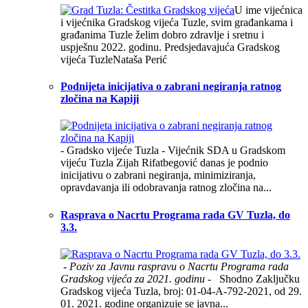
U ime vijećnica
i vijećnika Gradskog vijeća Tuzle, svim građankama i
građanima Tuzle želim dobro zdravlje i sretnu i
uspješnu 2022. godinu. Predsjedavajuća Gradskog
vijeća TuzleNataša Perić
Podnijeta inicijativa o zabrani negiranja ratnog
zločina na Kapiji
- Gradsko vijeće Tuzla - Vijećnik SDA u Gradskom
vijeću Tuzla Zijah Rifatbegović danas je podnio
inicijativu o zabrani negiranja, minimiziranja,
opravdavanja ili odobravanja ratnog zločina na...
Rasprava o Nacrtu Programa rada GV Tuzla, do
3.3.
- Poziv za Javnu raspravu o Nacrtu Programa rada
Gradskog vijeća za 2021. godinu -
Shodno Zaključku
Gradskog vijeća Tuzla, broj: 01-04-A-792-2021, od 29.
01. 2021. godine organizuje se javna...