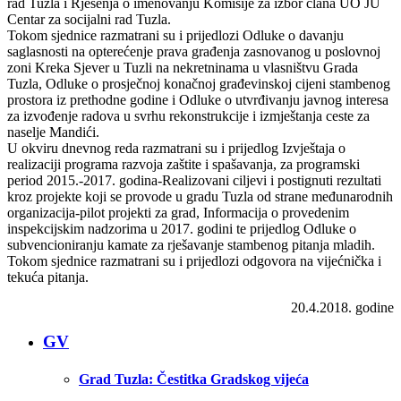
rad Tuzla i Rješenja o imenovanju Komisije za izbor člana UO JU
Centar za socijalni rad Tuzla.
Tokom sjednice razmatrani su i prijedlozi Odluke o davanju
saglasnosti na opterećenje prava građenja zasnovanog u poslovnoj
zoni Kreka Sjever u Tuzli na nekretninama u vlasništvu Grada
Tuzla, Odluke o prosječnoj konačnoj građevinskoj cijeni stambenog
prostora iz prethodne godine i Odluke o utvrđivanju javnog interesa
za izvođenje radova u svrhu rekonstrukcije i izmještanja ceste za
naselje Mandići.
U okviru dnevnog reda razmatrani su i prijedlog Izvještaja o
realizaciji programa razvoja zaštite i spašavanja, za programski
period 2015.-2017. godina-Realizovani ciljevi i postignuti rezultati
kroz projekte koji se provode u gradu Tuzla od strane međunarodnih
organizacija-pilot projekti za grad, Informacija o provedenim
inspekcijskim nadzorima u 2017. godini te prijedlog Odluke o
subvencioniranju kamate za rješavanje stambenog pitanja mladih.
Tokom sjednice razmatrani su i prijedlozi odgovora na vijećnička i
tekuća pitanja.
20.4.2018. godine
GV
Grad Tuzla: Čestitka Gradskog vijeća