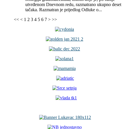
utvrđenom Dnevnom redu, razmatrano ukupno deset
tačaka. Razmatran je prijedlog Odluke o...
<<
<
1
2
3
4
5
6
7
>
>>