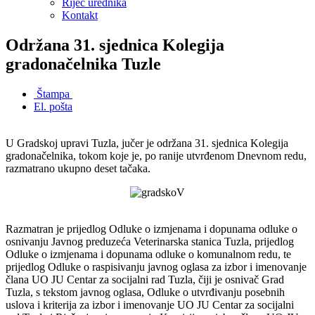
Riječ urednika
Kontakt
Održana 31. sjednica Kolegija
gradonačelnika Tuzle
Štampa
El. pošta
U Gradskoj upravi Tuzla, jučer je održana 31. sjednica Kolegija
gradonačelnika, tokom koje je, po ranije utvrđenom Dnevnom redu,
razmatrano ukupno deset tačaka.
Razmatran je prijedlog Odluke o izmjenama i dopunama odluke o
osnivanju Javnog preduzeća Veterinarska stanica Tuzla, prijedlog
Odluke o izmjenama i dopunama odluke o komunalnom redu, te
prijedlog Odluke o raspisivanju javnog oglasa za izbor i imenovanje
člana UO JU Centar za socijalni rad Tuzla, čiji je osnivač Grad
Tuzla, s tekstom javnog oglasa, Odluke o utvrđivanju posebnih
uslova i kriterija za izbor i imenovanje UO JU Centar za socijalni