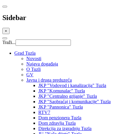
Sidebar
×
Traži...
Grad Tuzla
Novosti
Najava događaja
O Tuzli
GV
Javna i druga preduzeća
JKP "Vodovod i kanalizacija" Tuzla
JKP "Komunalac" Tuzla
JKP "Centralno grijanje" Tuzla
JKP "Saobraćaj i komunikacije" Tuzla
JKP "Pannonica" Tuzla
RTV7
Dom penzionera Tuzla
Dom zdravlja Tuzla
Direkcija za izgradnju Tuzla
JU "Naše dijete" Tuzla