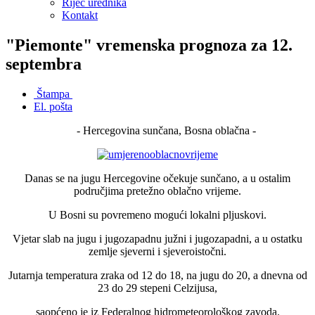
Riječ urednika
Kontakt
"Piemonte" vremenska prognoza za 12.
septembra
Štampa
El. pošta
- Hercegovina sunčana, Bosna oblačna -
Danas se na jugu Hercegovine očekuje sunčano, a u ostalim
područjima pretežno oblačno vrijeme.
U Bosni su povremeno mogući lokalni pljuskovi.
Vjetar slab na jugu i jugozapadnu južni i jugozapadni, a u ostatku
zemlje sjeverni i sjeveroistočni.
Jutarnja temperatura zraka od 12 do 18, na jugu do 20, a dnevna od
23 do 29 stepeni Celzijusa,
saopćeno je iz Federalnog hidrometeorološkog zavoda.