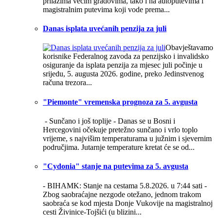
prilazima većim gradovima, tako i na autoputevima i
magistralnim putevima koji vode prema...
Danas isplata uvećanih penzija za juli
Obavještavamo
korisnike Federalnog zavoda za penzijsko i invalidsko
osiguranje da isplata penzija za mjesec juli počinje u
srijedu, 5. augusta 2026. godine, preko Jedinstvenog
računa trezora...
"Piemonte" vremenska prognoza za 5. avgusta
- Sunčano i još toplije -
Danas se u Bosni i
Hercegovini očekuje pretežno sunčano i vrlo toplo
vrijeme, s najvišim temperaturama u južnim i sjevernim
područjima. Jutarnje temperature kretat će se od...
"Cydonia" stanje na putevima za 5. avgusta
- BIHAMK: Stanje na cestama 5.8.2026. u 7:44 sati -
Zbog saobraćajne nezgode otežano, jednom trakom
saobraća se kod mjesta Donje Vukovije na magistralnoj
cesti Živinice-Tojšići (u blizini...