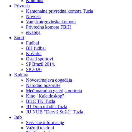
Kolumna
Privreda
Kantonalna privredna komora Tuzla
Novosti
Vanjskotrgovinska komora
Privredna komora FBiH
eKapija
Sport
Fudbal
BH fudbal
Košarka
Ostali sportovi
SP Brazil 2014.
SP 2026
Kultura
Novosti/najava događaja
Narodno pozorište
Međunarodna galerija portreta
Kino "Kaleidoskop"
BKC TK Tuzla
JU Dom mladih Tuzla
JU NUB "Derviš Sušić" Tuzla
Info
Servisne informacije
Važniji telefoni