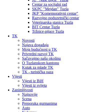
Centar za socijalni rad
SKPC "Mejdan" Tuzla
JKP "Komemorativni centar"
Razvojno poduzetnički centar
Veterinarska stanica Tuzla
BIT Centar Tuzla
Tržnice-pijace Tuzla
TK
Novosti
Najava događaja
Moja budućnost u TK
Privredni razvoj TK
Sačuvajmo našu okolinu
O Tuzlanskom kantonu
Kutak za mlade TK
TK - turistička oaza
Vijesti
Vijesti iz BiH
Vijesti iz svijeta
Zanimljivosti
Najnovije
Scena
Preporuka gurmanima
Auto