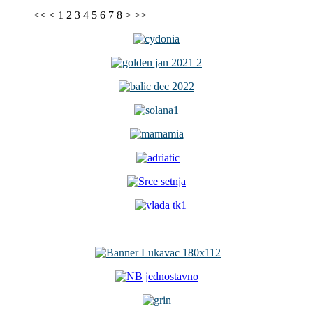
<<
<
1
2
3
4
5
6
7
8
>
>>