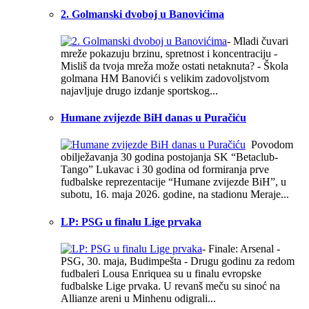
2. Golmanski dvoboj u Banovićima
- Mladi čuvari
mreže pokazuju brzinu, spretnost i koncentraciju -
Misliš da tvoja mreža može ostati netaknuta? - Škola
golmana HM Banovići s velikim zadovoljstvom
najavljuje drugo izdanje sportskog...
Humane zvijezde BiH danas u Puračiću
Povodom
obilježavanja 30 godina postojanja SK “Betaclub-
Tango” Lukavac i 30 godina od formiranja prve
fudbalske reprezentacije “Humane zvijezde BiH”, u
subotu, 16. maja 2026. godine, na stadionu Meraje...
LP: PSG u finalu Lige prvaka
- Finale: Arsenal -
PSG, 30. maja, Budimpešta - Drugu godinu za redom
fudbaleri Lousa Enriquea su u finalu evropske
fudbalske Lige prvaka. U revanš meču su sinoć na
Allianze areni u Minhenu odigrali...