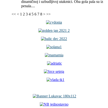
dinamičnoj i uzbudljivoj utakmici. Oba gola pala su iz
penala....
<<
<
1
2
3
4
5
6
7
8
>
>>