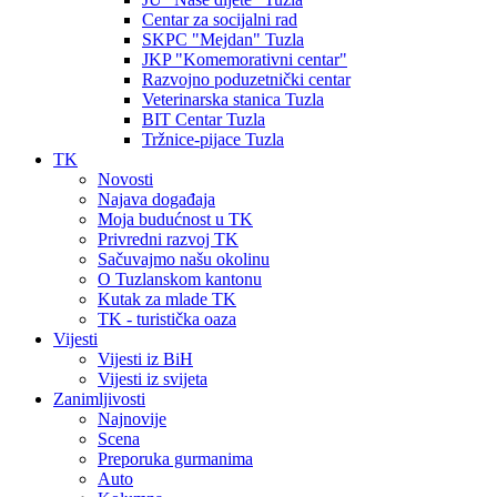
Centar za socijalni rad
SKPC "Mejdan" Tuzla
JKP "Komemorativni centar"
Razvojno poduzetnički centar
Veterinarska stanica Tuzla
BIT Centar Tuzla
Tržnice-pijace Tuzla
TK
Novosti
Najava događaja
Moja budućnost u TK
Privredni razvoj TK
Sačuvajmo našu okolinu
O Tuzlanskom kantonu
Kutak za mlade TK
TK - turistička oaza
Vijesti
Vijesti iz BiH
Vijesti iz svijeta
Zanimljivosti
Najnovije
Scena
Preporuka gurmanima
Auto