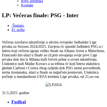
Riječ urednika
Kontakt
LP: Večeras finale: PSG - Inter
Štampa
El. pošta
Večeras završava takmičenje u okviru evropske fudbalske Lige
prvaka za Sezonu 2024/2025. Zavjesu će spustiti fudbaleri PSG-a i
Intera koji večeras igraju veliko finale na Allianz Areni u Münchenu.
Francuski tim ulazi u finale sa cil,jem osvajanja svoje prve Lige
prvaka dok tim iz Milana traži četvrti pehar u ovom takmičenju.
Utakmicu sudi Mađar Kovacs a sa tribina će kod Intera utakmicu
gledati Carboni i Correa zbog ozljeda dok PSG nema povređenih,
nema izostanaka, ulazi u finale sa najjačom postavom. Utakmica
počinje u standardnom UEFA terminu Lige prvaka, od 21,oo sat.
31.5.2025. godine
Fudbal