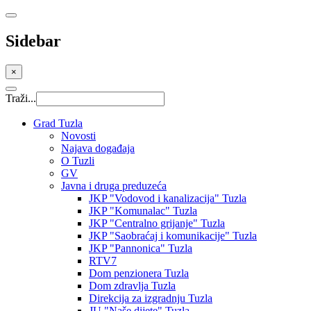
Sidebar
×
Traži...
Grad Tuzla
Novosti
Najava događaja
O Tuzli
GV
Javna i druga preduzeća
JKP "Vodovod i kanalizacija" Tuzla
JKP "Komunalac" Tuzla
JKP "Centralno grijanje" Tuzla
JKP "Saobraćaj i komunikacije" Tuzla
JKP "Pannonica" Tuzla
RTV7
Dom penzionera Tuzla
Dom zdravlja Tuzla
Direkcija za izgradnju Tuzla
JU "Naše dijete" Tuzla