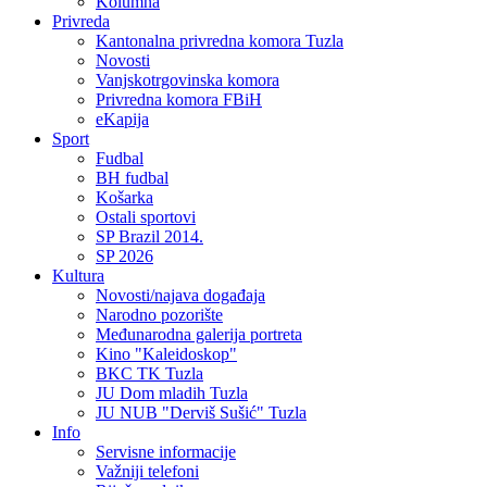
Kolumna
Privreda
Kantonalna privredna komora Tuzla
Novosti
Vanjskotrgovinska komora
Privredna komora FBiH
eKapija
Sport
Fudbal
BH fudbal
Košarka
Ostali sportovi
SP Brazil 2014.
SP 2026
Kultura
Novosti/najava događaja
Narodno pozorište
Međunarodna galerija portreta
Kino "Kaleidoskop"
BKC TK Tuzla
JU Dom mladih Tuzla
JU NUB "Derviš Sušić" Tuzla
Info
Servisne informacije
Važniji telefoni