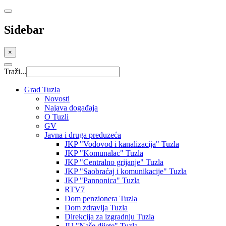
Sidebar
×
Traži...
Grad Tuzla
Novosti
Najava događaja
O Tuzli
GV
Javna i druga preduzeća
JKP "Vodovod i kanalizacija" Tuzla
JKP "Komunalac" Tuzla
JKP "Centralno grijanje" Tuzla
JKP "Saobraćaj i komunikacije" Tuzla
JKP "Pannonica" Tuzla
RTV7
Dom penzionera Tuzla
Dom zdravlja Tuzla
Direkcija za izgradnju Tuzla
JU "Naše dijete" Tuzla