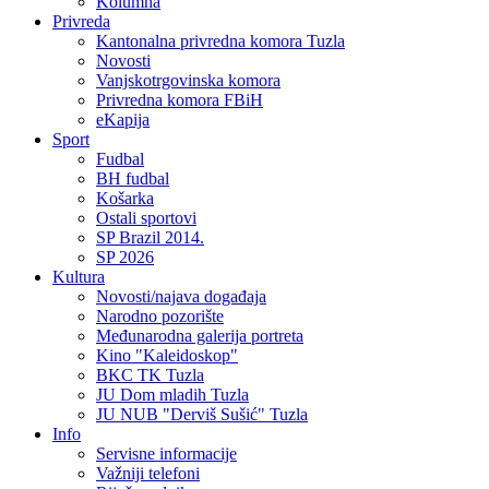
Kolumna
Privreda
Kantonalna privredna komora Tuzla
Novosti
Vanjskotrgovinska komora
Privredna komora FBiH
eKapija
Sport
Fudbal
BH fudbal
Košarka
Ostali sportovi
SP Brazil 2014.
SP 2026
Kultura
Novosti/najava događaja
Narodno pozorište
Međunarodna galerija portreta
Kino "Kaleidoskop"
BKC TK Tuzla
JU Dom mladih Tuzla
JU NUB "Derviš Sušić" Tuzla
Info
Servisne informacije
Važniji telefoni