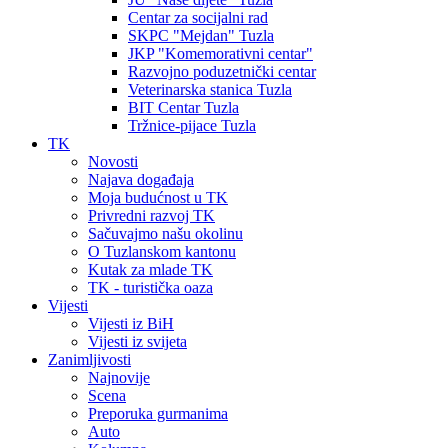
Centar za socijalni rad
SKPC "Mejdan" Tuzla
JKP "Komemorativni centar"
Razvojno poduzetnički centar
Veterinarska stanica Tuzla
BIT Centar Tuzla
Tržnice-pijace Tuzla
TK
Novosti
Najava događaja
Moja budućnost u TK
Privredni razvoj TK
Sačuvajmo našu okolinu
O Tuzlanskom kantonu
Kutak za mlade TK
TK - turistička oaza
Vijesti
Vijesti iz BiH
Vijesti iz svijeta
Zanimljivosti
Najnovije
Scena
Preporuka gurmanima
Auto