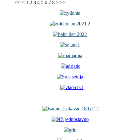
<<
<
1
2
3
4
5
6
7
8
>
>>