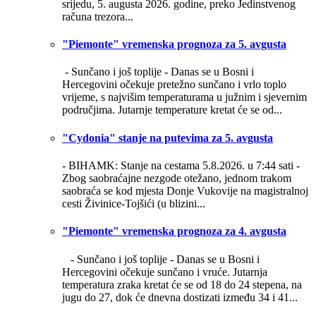
srijedu, 5. augusta 2026. godine, preko Jedinstvenog
računa trezora...
"Piemonte" vremenska prognoza za 5. avgusta
- Sunčano i još toplije -
Danas se u Bosni i
Hercegovini očekuje pretežno sunčano i vrlo toplo
vrijeme, s najvišim temperaturama u južnim i sjevernim
područjima. Jutarnje temperature kretat će se od...
"Cydonia" stanje na putevima za 5. avgusta
- BIHAMK: Stanje na cestama 5.8.2026. u 7:44 sati -
Zbog saobraćajne nezgode otežano, jednom trakom
saobraća se kod mjesta Donje Vukovije na magistralnoj
cesti Živinice-Tojšići (u blizini...
"Piemonte" vremenska prognoza za 4. avgusta
- Sunčano i još toplije -
Danas se u Bosni i
Hercegovini očekuje sunčano i vruće. Jutarnja
temperatura zraka kretat će se od 18 do 24 stepena, na
jugu do 27, dok će dnevna dostizati između 34 i 41...