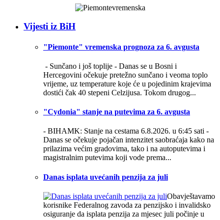
Vijesti iz BiH
"Piemonte" vremenska prognoza za 6. avgusta
- Sunčano i još toplije -
Danas se u Bosni i
Hercegovini očekuje pretežno sunčano i veoma toplo
vrijeme, uz temperature koje će u pojedinim krajevima
dostići čak 40 stepeni Celzijusa. Tokom drugog...
"Cydonia" stanje na putevima za 6. avgusta
- BIHAMK: Stanje na cestama 6.8.2026. u 6:45 sati -
Danas se očekuje pojačan intenzitet saobraćaja kako na
prilazima većim gradovima, tako i na autoputevima i
magistralnim putevima koji vode prema...
Danas isplata uvećanih penzija za juli
Obavještavamo
korisnike Federalnog zavoda za penzijsko i invalidsko
osiguranje da isplata penzija za mjesec juli počinje u