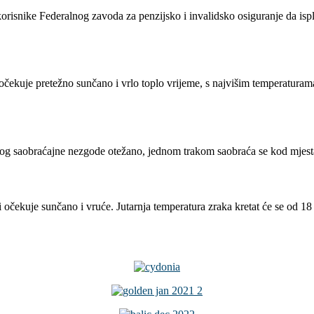
isnike Federalnog zavoda za penzijsko i invalidsko osiguranje da isplat
čekuje pretežno sunčano i vrlo toplo vrijeme, s najvišim temperaturama
og saobraćajne nezgode otežano, jednom trakom saobraća se kod mjesta D
očekuje sunčano i vruće. Jutarnja temperatura zraka kretat će se od 18