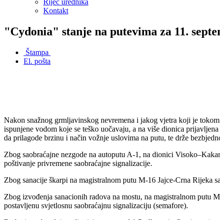
Riječ urednika
Kontakt
"Cydonia" stanje na putevima za 11. sept
Štampa
El. pošta
Nakon snažnog grmljavinskog nevremena i jakog vjetra koji je tokom
ispunjene vodom koje se teško uočavaju, a na više dionica prijavljena
da prilagode brzinu i način vožnje uslovima na putu, te drže bezbjedno
Zbog saobraćajne nezgode na autoputu A-1, na dionici Visoko–Kakanj, 
poštivanje privremene saobraćajne signalizacije.
Zbog sanacije škarpi na magistralnom putu M-16 Jajce-Crna Rijeka sa
Zbog izvođenja sanacionih radova na mostu, na magistralnom putu M-1
postavljenu svjetlosnu saobraćajnu signalizaciju (semafore).