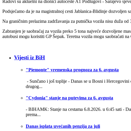
Radovi su aktuelni na dionici autoceste A1 Podlugovi - Sarajevo sje
Podsjećamo da je na magistralnoj cesti Jablanica-Blidinje dozvoljen s
Na graničnim prelazima zadržavanja za putnička vozila nisu duža od 3
Zabranjen je saobraćaj za vozila preko 5 tona najveće dozvoljene mas
autobusi mogu koristiti GP Šepak. Teretna vozila mogu saobraćati na 
Vijesti iz BiH
"Piemonte" vremenska prognoza za 6. avgusta
- Sunčano i još toplije -
Danas se u Bosni i Hercegovini 
drugog...
"Cydonia" stanje na putevima za 6. avgusta
- BIHAMK: Stanje na cestama 6.8.2026. u 6:45 sati -
Da
prema...
Danas isplata uvećanih penzija za juli