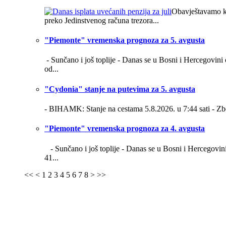
Obavještavamo kor
preko Jedinstvenog računa trezora...
"Piemonte" vremenska prognoza za 5. avgusta
- Sunčano i još toplije -
Danas se u Bosni i Hercegovini o
od...
"Cydonia" stanje na putevima za 5. avgusta
- BIHAMK: Stanje na cestama 5.8.2026. u 7:44 sati -
Zb
"Piemonte" vremenska prognoza za 4. avgusta
- Sunčano i još toplije -
Danas se u Bosni i Hercegovini 
41...
<<
<
1
2
3
4
5
6
7
8
>
>>