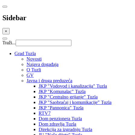
Sidebar
×
Traži...
Grad Tuzla
Novosti
Najava događaja
O Tuzli
GV
Javna i druga preduzeća
JKP "Vodovod i kanalizacija" Tuzla
JKP "Komunalac" Tuzla
JKP "Centralno grijanje" Tuzla
JKP "Saobraćaj i komunikacije" Tuzla
JKP "Pannonica" Tuzla
RTV7
Dom penzionera Tuzla
Dom zdravlja Tuzla
Direkcija za izgradnju Tuzla
JU "Naše dijete" Tuzla