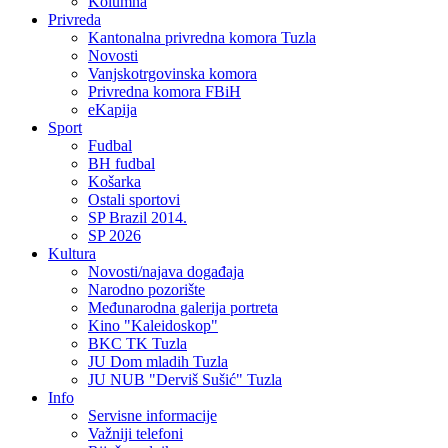
Kolumna
Privreda
Kantonalna privredna komora Tuzla
Novosti
Vanjskotrgovinska komora
Privredna komora FBiH
eKapija
Sport
Fudbal
BH fudbal
Košarka
Ostali sportovi
SP Brazil 2014.
SP 2026
Kultura
Novosti/najava događaja
Narodno pozorište
Međunarodna galerija portreta
Kino "Kaleidoskop"
BKC TK Tuzla
JU Dom mladih Tuzla
JU NUB "Derviš Sušić" Tuzla
Info
Servisne informacije
Važniji telefoni