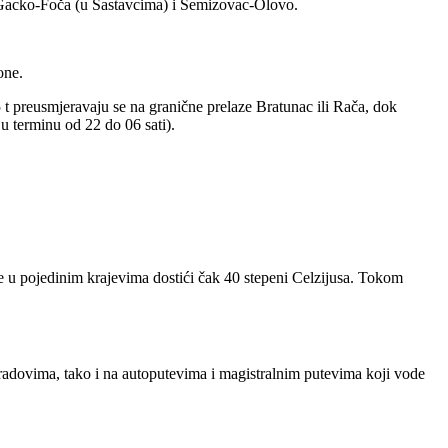
, Gacko-Foča (u Sastavcima) i Semizovac-Olovo.
one.
t preusmjeravaju se na granične prelaze Bratunac ili Rača, dok
u terminu od 22 do 06 sati).
e u pojedinim krajevima dostići čak 40 stepeni Celzijusa. Tokom
radovima, tako i na autoputevima i magistralnim putevima koji vode