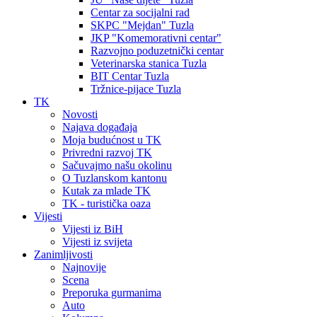
Centar za socijalni rad
SKPC "Mejdan" Tuzla
JKP "Komemorativni centar"
Razvojno poduzetnički centar
Veterinarska stanica Tuzla
BIT Centar Tuzla
Tržnice-pijace Tuzla
TK
Novosti
Najava događaja
Moja budućnost u TK
Privredni razvoj TK
Sačuvajmo našu okolinu
O Tuzlanskom kantonu
Kutak za mlade TK
TK - turistička oaza
Vijesti
Vijesti iz BiH
Vijesti iz svijeta
Zanimljivosti
Najnovije
Scena
Preporuka gurmanima
Auto