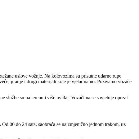
otežane uslove vožnje. Na kolovozima su prisutne udarne rupe
će, granje i drugi materijali koje je vjetar nanio. Pozivamo vozače
 službe su na terenu i vrše uviđaj. Vozačima se savjetuje oprez i
a. Od 00 do 24 sata, saobraća se naizmjenično jednom trakom, uz