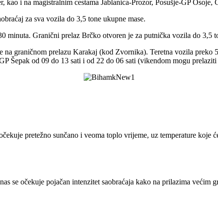
ver, kao i na magistralnim cestama Jablanica-Prozor, Posušje-GP Osoje
aobraćaj za sva vozila do 3,5 tone ukupne mase.
0 minuta. Granični prelaz Brčko otvoren je za putnička vozila do 3,5 t
e na graničnom prelazu Karakaj (kod Zvornika). Teretna vozila preko 5 
GP Šepak od 09 do 13 sati i od 22 do 06 sati (vikendom mogu prelaziti 
očekuje pretežno sunčano i veoma toplo vrijeme, uz temperature koje ć
nas se očekuje pojačan intenzitet saobraćaja kako na prilazima većim g