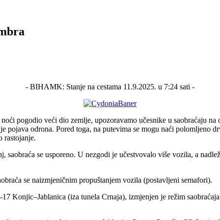
embra
- BIHAMK: Stanje na cestama 11.9.2025. u 7:24 sati -
 noći pogodio veći dio zemlje, upozoravamo učesnike u saobraćaju na 
 je pojava odrona. Pored toga, na putevima se mogu naći polomljeno drve
 rastojanje.
saobraća se usporeno. U nezgodi je učestvovalo više vozila, a nadležne
obraća se naizmjeničnim propuštanjem vozila (postavljeni semafori).
7 Konjic–Jablanica (iza tunela Crnaja), izmjenjen je režim saobraćaj