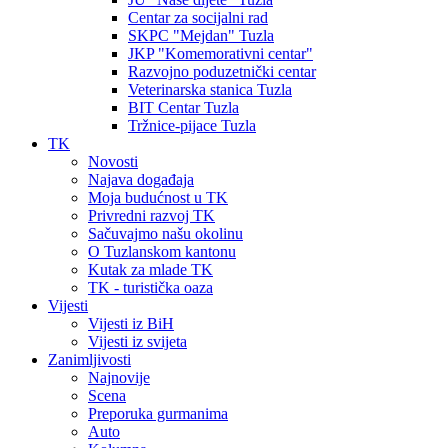
Centar za socijalni rad
SKPC "Mejdan" Tuzla
JKP "Komemorativni centar"
Razvojno poduzetnički centar
Veterinarska stanica Tuzla
BIT Centar Tuzla
Tržnice-pijace Tuzla
TK
Novosti
Najava događaja
Moja budućnost u TK
Privredni razvoj TK
Sačuvajmo našu okolinu
O Tuzlanskom kantonu
Kutak za mlade TK
TK - turistička oaza
Vijesti
Vijesti iz BiH
Vijesti iz svijeta
Zanimljivosti
Najnovije
Scena
Preporuka gurmanima
Auto