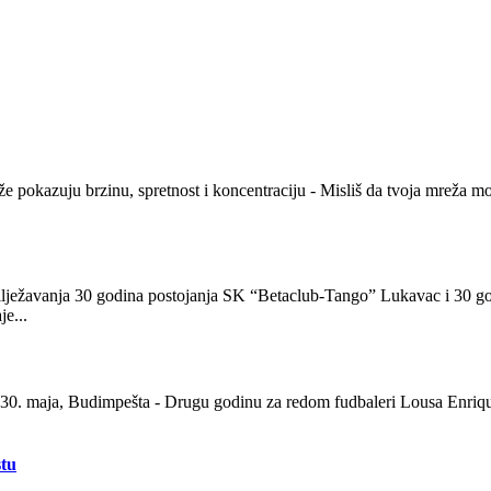
že pokazuju brzinu, spretnost i koncentraciju - Misliš da tvoja mreža 
ežavanja 30 godina postojanja SK “Betaclub-Tango” Lukavac i 30 god
e...
, 30. maja, Budimpešta - Drugu godinu za redom fudbaleri Lousa Enriq
stu