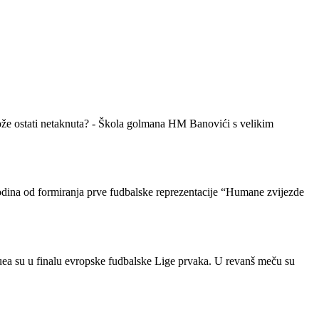
može ostati netaknuta? - Škola golmana HM Banovići s velikim
ina od formiranja prve fudbalske reprezentacije “Humane zvijezde
uea su u finalu evropske fudbalske Lige prvaka. U revanš meču su