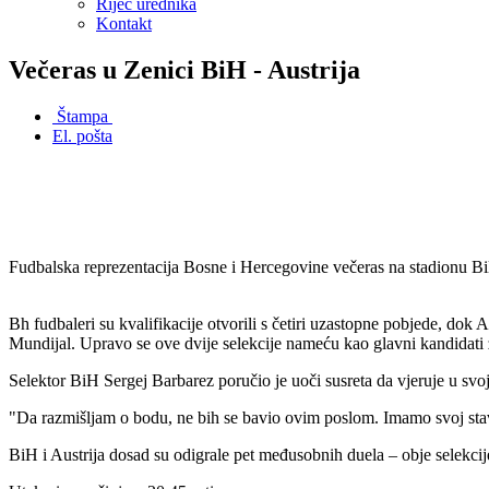
Riječ urednika
Kontakt
Večeras u Zenici BiH - Austrija
Štampa
El. pošta
Fudbalska reprezentacija Bosne i Hercegovine večeras na stadionu Bili
Bh fudbaleri su kvalifikacije otvorili s četiri uzastopne pobjede, dok 
Mundijal. Upravo se ove dvije selekcije nameću kao glavni kandidati z
Selektor BiH Sergej Barbarez poručio je uoči susreta da vjeruje u svoj
"Da razmišljam o bodu, ne bih se bavio ovim poslom. Imamo svoj sta
BiH i Austrija dosad su odigrale pet međusobnih duela – obje selekcij