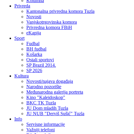
Kolumna
Privreda
Kantonalna privredna komora Tuzla
Novosti
Vanjskotrgovinska komora
Privredna komora FBiH
eKapija
Sport
Fudbal
BH fudbal
Košarka
Ostali sportovi
SP Brazil 2014.
SP 2026
Kultura
Novosti/najava događaja
Narodno pozorište
Međunarodna galerija portreta
Kino "Kaleidoskop"
BKC TK Tuzla
JU Dom mladih Tuzla
JU NUB "Derviš Sušić" Tuzla
Info
Servisne informacije
Važniji telefoni