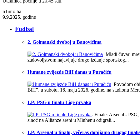
Utakmica počinje u 20.45 sati.
n1info.ba
9.9.2025. godine
Fudbal
2. Golmanski dvoboj u Banovićima
- Mladi čuvari mre
zadovoljstvom najavljuje drugo izdanje sportskog...
Humane zvijezde BiH danas u Puračiću
Povodom obilj
BiH”, u subotu, 16. maja 2026. godine, na stadionu Meraj
LP: PSG u finalu Lige prvaka
- Finale: Arsenal - PSG
sinoć na Allianze areni u Minhenu odigrali...
LP: Arsenal u finalu, večeras dobijamo drugog finali