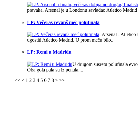
pravaka. Arsenal je u Londonu savladao Atletico Madrid s
LP: Večeras revanš meč polufinala
- Arsenal - Atletic
ugostiti Atletico Madrid. U prom meču bilo...
LP: Remi u Madridu
U drugom susretu polufinala evrop
Oba gola pala su iz penala....
<<
<
1
2
3
4
5
6
7
8
>
>>