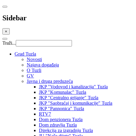
Sidebar
×
Traži...
Grad Tuzla
Novosti
Najava događaja
O Tuzli
GV
Javna i druga preduzeća
JKP "Vodovod i kanalizacija" Tuzla
JKP "Komunalac" Tuzla
JKP "Centralno grijanje" Tuzla
JKP "Saobraćaj i komunikacije" Tuzla
JKP "Pannonica" Tuzla
RTV7
Dom penzionera Tuzla
Dom zdravlja Tuzla
Direkcija za izgradnju Tuzla
JU "Naše dijete" Tuzla