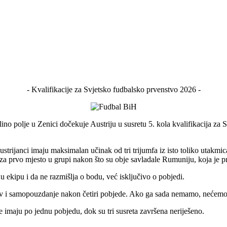
- Kvalifikacije za Svjetsko fudbalsko prvenstvo 2026 -
no polje u Zenici dočekuje Austriju u susretu 5. kola kvalifikacija za 
Austrijanci imaju maksimalan učinak od tri trijumfa iz isto toliko utakmi
a prvo mjesto u grupi nakon što su obje savladale Rumuniju, koja je pra
u ekipu i da ne razmišlja o bodu, već isključivo o pobjedi.
v i samopouzdanje nakon četiri pobjede. Ako ga sada nemamo, nećemo g
e imaju po jednu pobjedu, dok su tri susreta završena neriješeno.