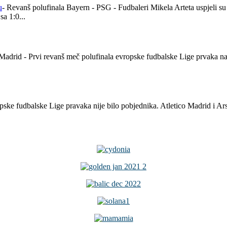
- Revanš polufinala Bayern - PSG - Fudbaleri Mikela Arteta uspjeli su
a 1:0...
o Madrid - Prvi revanš meč polufinala evropske fudbalske Lige prvaka 
ske fudbalske Lige pravaka nije bilo pobjednika. Atletico Madrid i Ars