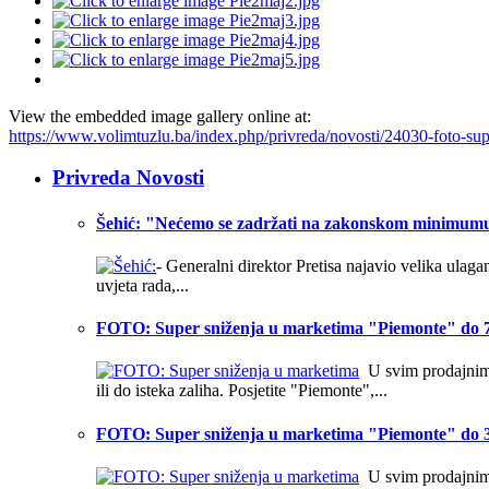
View the embedded image gallery online at:
https://www.volimtuzlu.ba/index.php/privreda/novosti/24030-foto-s
Privreda Novosti
Šehić: "Nećemo se zadržati na zakonskom minimum
- Generalni direktor Pretisa najavio velika ulag
uvjeta rada,...
FOTO: Super sniženja u marketima "Piemonte" do 7
U svim prodajnim o
ili do isteka zaliha. Posjetite "Piemonte",...
FOTO: Super sniženja u marketima "Piemonte" do 3
U svim prodajnim o