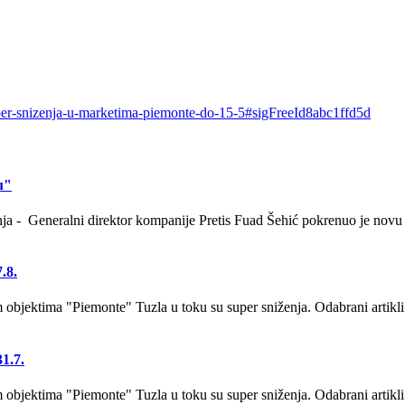
uper-snizenja-u-marketima-piemonte-do-15-5#sigFreeId8abc1ffd5d
u"
anja - Generalni direktor kompanije Pretis Fuad Šehić pokrenuo je novu 
.8.
bjektima "Piemonte" Tuzla u toku su super sniženja. Odabrani artikli
1.7.
bjektima "Piemonte" Tuzla u toku su super sniženja. Odabrani artikli