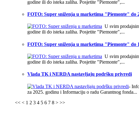
godine ili do isteka zaliha. Posjetite "Piemonte",...
FOTO: Super sniženja u marketima "Piemonte" do 2
U svim prodajnim o
godine ili do isteka zaliha. Posjetite "Piemonte",...
FOTO: Super sniženja u marketima "Piemonte" do 1
U svim prodajnim o
godine ili do isteka zaliha. Posjetite "Piemonte",...
Vlada TK i NERDA nastavljaju podršku privredi
- In
za 2025. godinu i Informaciju o radu Garantnog fonda...
<<
<
1
2
3
4
5
6
7
8
>
>>