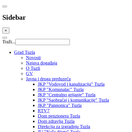
Sidebar
×
Traži...
Grad Tuzla
Novosti
Najava događaja
O Tuzli
GV
Javna i druga preduzeća
JKP "Vodovod i kanalizacija" Tuzla
JKP "Komunalac" Tuzla
JKP "Centralno grijanje" Tuzla
JKP "Saobraćaj i komunikacije" Tuzla
JKP "Pannonica" Tuzla
RTV7
Dom penzionera Tuzla
Dom zdravlja Tuzla
Direkcija za izgradnju Tuzla
JU "Naše dijete" Tuzla