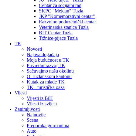
Centar za socijalni rad
SKPC "Mejdan" Tuzla
JKP "Komemorativni centar"
Razvojno poduzetnički centar
Veterinarska stanica Tuzla
BIT Centar Tuzla
Tržnice-pijace Tuzla
TK
Novosti
Najava događaja
Moja budućnost u TK
Privredni razvoj TK
Sačuvajmo našu okolinu
O Tuzlanskom kantonu
Kutak za mlade TK
TK - turistička oaza
Vijesti
Vijesti iz BiH
Vijesti iz svijeta
Zanimljivosti
Najnovije
Scena
Preporuka gurmanima
Auto