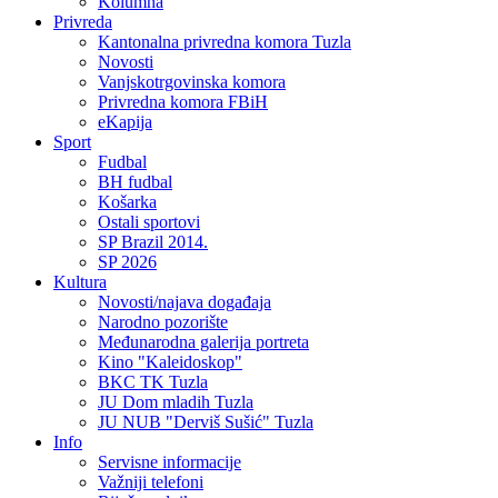
Kolumna
Privreda
Kantonalna privredna komora Tuzla
Novosti
Vanjskotrgovinska komora
Privredna komora FBiH
eKapija
Sport
Fudbal
BH fudbal
Košarka
Ostali sportovi
SP Brazil 2014.
SP 2026
Kultura
Novosti/najava događaja
Narodno pozorište
Međunarodna galerija portreta
Kino "Kaleidoskop"
BKC TK Tuzla
JU Dom mladih Tuzla
JU NUB "Derviš Sušić" Tuzla
Info
Servisne informacije
Važniji telefoni