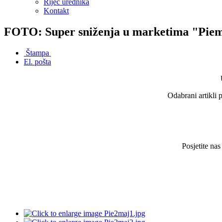
Riječ urednika
Kontakt
FOTO: Super sniženja u marketima "Piem
Štampa
El. pošta
Odabrani artikli 
Posjetite na