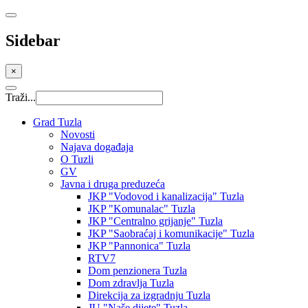
Sidebar
×
Traži...
Grad Tuzla
Novosti
Najava događaja
O Tuzli
GV
Javna i druga preduzeća
JKP "Vodovod i kanalizacija" Tuzla
JKP "Komunalac" Tuzla
JKP "Centralno grijanje" Tuzla
JKP "Saobraćaj i komunikacije" Tuzla
JKP "Pannonica" Tuzla
RTV7
Dom penzionera Tuzla
Dom zdravlja Tuzla
Direkcija za izgradnju Tuzla
JU "Naše dijete" Tuzla