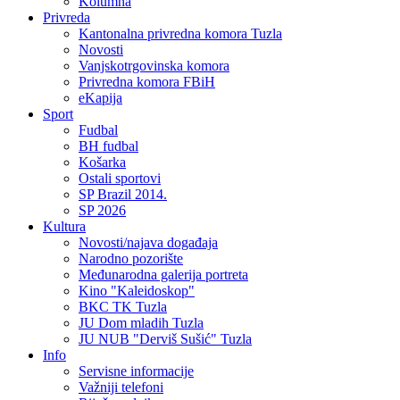
Kolumna
Privreda
Kantonalna privredna komora Tuzla
Novosti
Vanjskotrgovinska komora
Privredna komora FBiH
eKapija
Sport
Fudbal
BH fudbal
Košarka
Ostali sportovi
SP Brazil 2014.
SP 2026
Kultura
Novosti/najava događaja
Narodno pozorište
Međunarodna galerija portreta
Kino "Kaleidoskop"
BKC TK Tuzla
JU Dom mladih Tuzla
JU NUB "Derviš Sušić" Tuzla
Info
Servisne informacije
Važniji telefoni