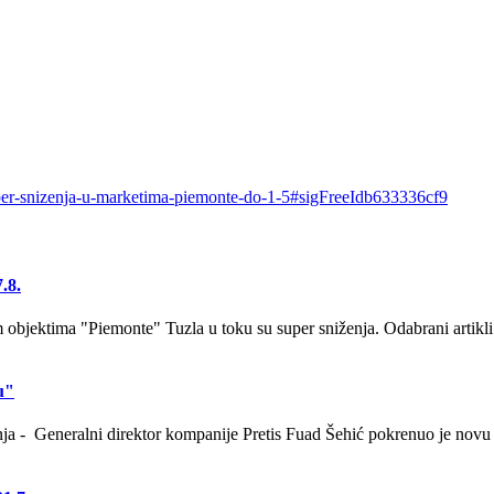
uper-snizenja-u-marketima-piemonte-do-1-5#sigFreeIdb633336cf9
.8.
bjektima "Piemonte" Tuzla u toku su super sniženja. Odabrani artikli
u"
anja - Generalni direktor kompanije Pretis Fuad Šehić pokrenuo je novu 