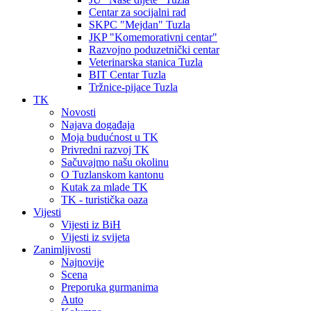
Centar za socijalni rad
SKPC "Mejdan" Tuzla
JKP "Komemorativni centar"
Razvojno poduzetnički centar
Veterinarska stanica Tuzla
BIT Centar Tuzla
Tržnice-pijace Tuzla
TK
Novosti
Najava događaja
Moja budućnost u TK
Privredni razvoj TK
Sačuvajmo našu okolinu
O Tuzlanskom kantonu
Kutak za mlade TK
TK - turistička oaza
Vijesti
Vijesti iz BiH
Vijesti iz svijeta
Zanimljivosti
Najnovije
Scena
Preporuka gurmanima
Auto