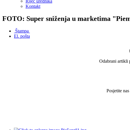
Riječ urednika
Kontakt
FOTO: Super sniženja u marketima "Piemo
Štampa
El. pošta
Odabrani artikli
Posjetite na