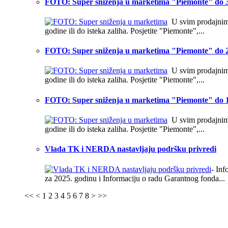
FOTO: Super sniženja u marketima "Piemonte" do 3
U svim prodajnim o
godine ili do isteka zaliha. Posjetite "Piemonte",...
FOTO: Super sniženja u marketima "Piemonte" do 2
U svim prodajnim o
godine ili do isteka zaliha. Posjetite "Piemonte",...
FOTO: Super sniženja u marketima "Piemonte" do 1
U svim prodajnim o
godine ili do isteka zaliha. Posjetite "Piemonte",...
Vlada TK i NERDA nastavljaju podršku privredi
- In
za 2025. godinu i Informaciju o radu Garantnog fonda...
<<
<
1
2
3
4
5
6
7
8
>
>>