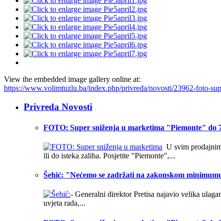
View the embedded image gallery online at:
https://www.volimtuzlu.ba/index.php/privreda/novosti/23962-foto-s
Privreda Novosti
FOTO: Super sniženja u marketima "Piemonte" do 7
U svim prodajnim o
ili do isteka zaliha. Posjetite "Piemonte",...
Šehić: "Nećemo se zadržati na zakonskom minimum
- Generalni direktor Pretisa najavio velika ulag
uvjeta rada,...