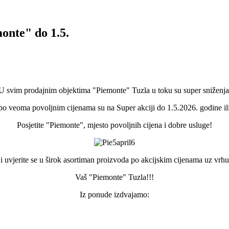
nte" do 1.5.
U svim prodajnim objektima "Piemonte" Tuzla u toku su super sniženja
 po veoma povoljnim cijenama su na Super akciji do 1.5.2026. godine ili 
Posjetite "Piemonte", mjesto povoljnih cijena i dobre usluge!
s i uvjerite se u širok asortiman proizvoda po akcijskim cijenama uz vrh
Vaš "Piemonte" Tuzla!!!
Iz ponude izdvajamo: