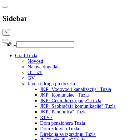
Sidebar
×
Traži...
Grad Tuzla
Novosti
Najava događaja
O Tuzli
GV
Javna i druga preduzeća
JKP "Vodovod i kanalizacija" Tuzla
JKP "Komunalac" Tuzla
JKP "Centralno grijanje" Tuzla
JKP "Saobraćaj i komunikacije" Tuzla
JKP "Pannonica" Tuzla
RTV7
Dom penzionera Tuzla
Dom zdravlja Tuzla
Direkcija za izgradnju Tuzla
JU "Naše dijete" Tuzla