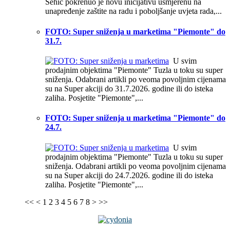
Šehić pokrenuo je novu inicijativu usmjerenu na
unapređenje zaštite na radu i poboljšanje uvjeta rada,...
FOTO: Super sniženja u marketima "Piemonte" do
31.7.
U svim
prodajnim objektima "Piemonte" Tuzla u toku su super
sniženja. Odabrani artikli po veoma povoljnim cijenama
su na Super akciji do 31.7.2026. godine ili do isteka
zaliha. Posjetite "Piemonte",...
FOTO: Super sniženja u marketima "Piemonte" do
24.7.
U svim
prodajnim objektima "Piemonte" Tuzla u toku su super
sniženja. Odabrani artikli po veoma povoljnim cijenama
su na Super akciji do 24.7.2026. godine ili do isteka
zaliha. Posjetite "Piemonte",...
<<
<
1
2
3
4
5
6
7
8
>
>>