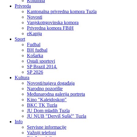
Kolumna
Privreda
Kantonalna privredna komora Tuzla
Novosti
Vanjskotrgovinska komora
Privredna komora FBiH
eKapija
Sport
Fudbal
BH fudbal
Košarka
Ostali sportovi
SP Brazil 2014.
SP 2026
Kultura
Novosti/najava događaja
Narodno pozorište
Međunarodna galerija portreta
Kino "Kaleidoskop"
BKC TK Tuzla
JU Dom mladih Tuzla
JU NUB "Derviš Sušić" Tuzla
Info
Servisne informacije
Važniji telefoni