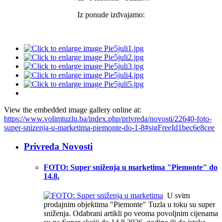
Iz ponude izdvajamo:
View the embedded image gallery online at:
https://www.volimtuzlu.ba/index.php/privreda/novosti/22640-foto-
super-snizenja-u-marketima-piemonte-do-1-8#sigFreeId1bec6e8cee
Privreda Novosti
FOTO: Super sniženja u marketima "Piemonte" do
14.8.
U svim
prodajnim objektima "Piemonte" Tuzla u toku su super
sniženja. Odabrani artikli po veoma povoljnim cijenama