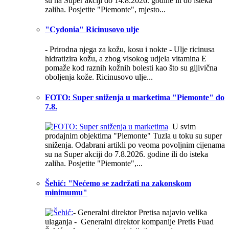
su na Super akciji do 14.8.2026. godine ili do isteka
zaliha. Posjetite "Piemonte", mjesto...
"Cydonia" Ricinusovo ulje
- Prirodna njega za kožu, kosu i nokte -
Ulje ricinusa
hidratizira kožu, a zbog visokog udjela vitamina E
pomaže kod raznih kožnih bolesti kao što su gljivična
oboljenja kože. Ricinusovo ulje...
FOTO: Super sniženja u marketima "Piemonte" do
7.8.
U svim
prodajnim objektima "Piemonte" Tuzla u toku su super
sniženja. Odabrani artikli po veoma povoljnim cijenama
su na Super akciji do 7.8.2026. godine ili do isteka
zaliha. Posjetite "Piemonte",...
Šehić: "Nećemo se zadržati na zakonskom
minimumu"
- Generalni direktor Pretisa najavio velika
ulaganja - Generalni direktor kompanije Pretis Fuad