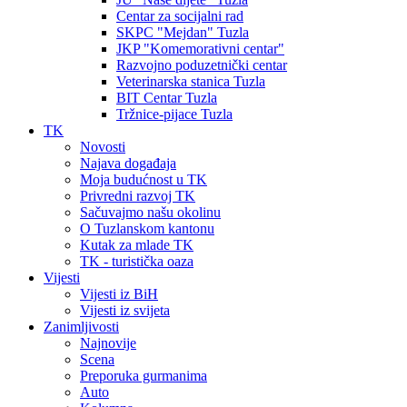
Centar za socijalni rad
SKPC "Mejdan" Tuzla
JKP "Komemorativni centar"
Razvojno poduzetnički centar
Veterinarska stanica Tuzla
BIT Centar Tuzla
Tržnice-pijace Tuzla
TK
Novosti
Najava događaja
Moja budućnost u TK
Privredni razvoj TK
Sačuvajmo našu okolinu
O Tuzlanskom kantonu
Kutak za mlade TK
TK - turistička oaza
Vijesti
Vijesti iz BiH
Vijesti iz svijeta
Zanimljivosti
Najnovije
Scena
Preporuka gurmanima
Auto