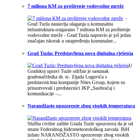
7 miliona KM za proširenje vodovodne mreže
-
Grad Tuzla nastavlja ulaganja u komunalnu
infrastrukturu-osigurano 7 miliona KM za proširenje
vodovodne mreže - Grad Tuzla napravio je još jedan
značajan iskorak u unapređenju komunalne...
Grad Tuzla: Predstavljena nova digitalna rješenja
U
Gradskoj upravi Tuzle održan je sastanak
gradonačelnika dr. sc. Zijada Lugavića s
predstavnicima kompanije Nites Group, kojem su
prisustvovali i predstavnici JKP „Saobraćaj i
komunikacije –...
Narandžasto upozorenje zbog visokih temperatura
Služba civilne zaštite Grada Tuzle upozorava da je od
strane Federalnog hidrometeorološkog zavoda BiH
izdato NARANDŽASTO upozorenje zbog visokih