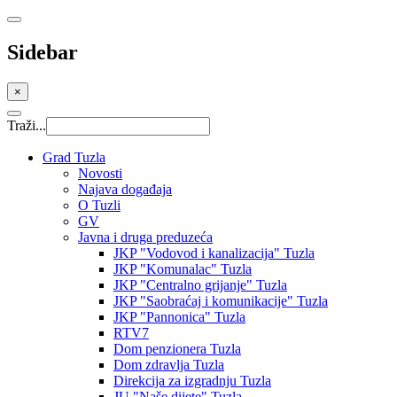
Sidebar
×
Traži...
Grad Tuzla
Novosti
Najava događaja
O Tuzli
GV
Javna i druga preduzeća
JKP "Vodovod i kanalizacija" Tuzla
JKP "Komunalac" Tuzla
JKP "Centralno grijanje" Tuzla
JKP "Saobraćaj i komunikacije" Tuzla
JKP "Pannonica" Tuzla
RTV7
Dom penzionera Tuzla
Dom zdravlja Tuzla
Direkcija za izgradnju Tuzla
JU "Naše dijete" Tuzla