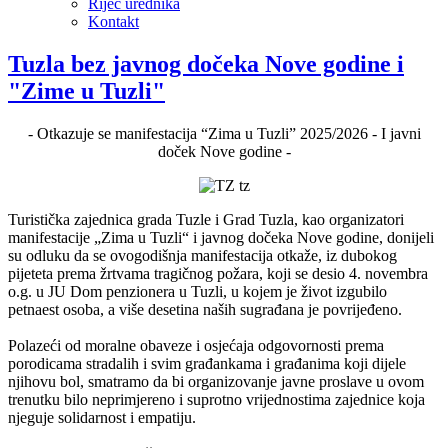
Riječ urednika
Kontakt
Tuzla bez javnog dočeka Nove godine i
"Zime u Tuzli"
- Otkazuje se manifestacija “Zima u Tuzli” 2025/2026 - I javni
doček Nove godine -
Turistička zajednica grada Tuzle i Grad Tuzla, kao organizatori
manifestacije „Zima u Tuzli“ i javnog dočeka Nove godine, donijeli
su odluku da se ovogodišnja manifestacija otkaže, iz dubokog
pijeteta prema žrtvama tragičnog požara, koji se desio 4. novembra
o.g. u JU Dom penzionera u Tuzli, u kojem je život izgubilo
petnaest osoba, a više desetina naših sugrađana je povrijeđeno.
Polazeći od moralne obaveze i osjećaja odgovornosti prema
porodicama stradalih i svim građankama i građanima koji dijele
njihovu bol, smatramo da bi organizovanje javne proslave u ovom
trenutku bilo neprimjereno i suprotno vrijednostima zajednice koja
njeguje solidarnost i empatiju.