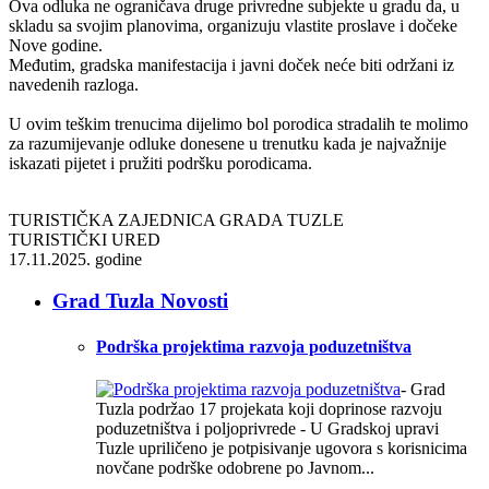
Ova odluka ne ograničava druge privredne subjekte u gradu da, u
skladu sa svojim planovima, organizuju vlastite proslave i dočeke
Nove godine.
Međutim, gradska manifestacija i javni doček neće biti održani iz
navedenih razloga.
U ovim teškim trenucima dijelimo bol porodica stradalih te molimo
za razumijevanje odluke donesene u trenutku kada je najvažnije
iskazati pijetet i pružiti podršku porodicama.
TURISTIČKA ZAJEDNICA GRADA TUZLE
TURISTIČKI URED
17.11.2025. godine
Grad Tuzla Novosti
Podrška projektima razvoja poduzetništva
- Grad
Tuzla podržao 17 projekata koji doprinose razvoju
poduzetništva i poljoprivrede - U Gradskoj upravi
Tuzle upriličeno je potpisivanje ugovora s korisnicima
novčane podrške odobrene po Javnom...