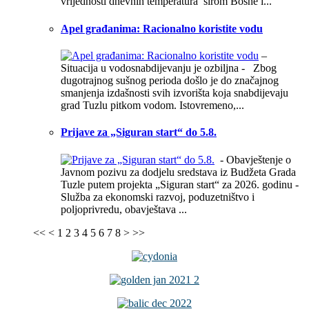
vrijednosti dnevnih temperatura širom Bosne i...
Apel građanima: Racionalno koristite vodu
–
Situacija u vodosnabdijevanju je ozbiljna - Zbog
dugotrajnog sušnog perioda došlo je do značajnog
smanjenja izdašnosti svih izvorišta koja snabdijevaju
grad Tuzlu pitkom vodom. Istovremeno,...
Prijave za „Siguran start“ do 5.8.
- Obavještenje o
Javnom pozivu za dodjelu sredstava iz Budžeta Grada
Tuzle putem projekta „Siguran start“ za 2026. godinu -
Služba za ekonomski razvoj, poduzetništvo i
poljoprivredu, obavještava ...
<<
<
1
2
3
4
5
6
7
8
>
>>