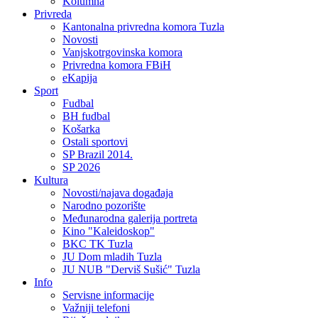
Kolumna
Privreda
Kantonalna privredna komora Tuzla
Novosti
Vanjskotrgovinska komora
Privredna komora FBiH
eKapija
Sport
Fudbal
BH fudbal
Košarka
Ostali sportovi
SP Brazil 2014.
SP 2026
Kultura
Novosti/najava događaja
Narodno pozorište
Međunarodna galerija portreta
Kino "Kaleidoskop"
BKC TK Tuzla
JU Dom mladih Tuzla
JU NUB "Derviš Sušić" Tuzla
Info
Servisne informacije
Važniji telefoni