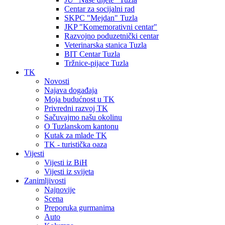
Centar za socijalni rad
SKPC "Mejdan" Tuzla
JKP "Komemorativni centar"
Razvojno poduzetnički centar
Veterinarska stanica Tuzla
BIT Centar Tuzla
Tržnice-pijace Tuzla
TK
Novosti
Najava događaja
Moja budućnost u TK
Privredni razvoj TK
Sačuvajmo našu okolinu
O Tuzlanskom kantonu
Kutak za mlade TK
TK - turistička oaza
Vijesti
Vijesti iz BiH
Vijesti iz svijeta
Zanimljivosti
Najnovije
Scena
Preporuka gurmanima
Auto