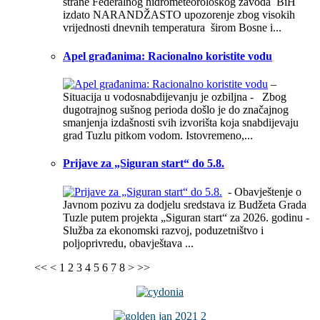
strane Federalnog hidrometeorološkog zavoda BiH
izdato NARANDŽASTO upozorenje zbog visokih
vrijednosti dnevnih temperatura širom Bosne i...
Apel građanima: Racionalno koristite vodu
–
Situacija u vodosnabdijevanju je ozbiljna - Zbog
dugotrajnog sušnog perioda došlo je do značajnog
smanjenja izdašnosti svih izvorišta koja snabdijevaju
grad Tuzlu pitkom vodom. Istovremeno,...
Prijave za „Siguran start“ do 5.8.
- Obavještenje o
Javnom pozivu za dodjelu sredstava iz Budžeta Grada
Tuzle putem projekta „Siguran start“ za 2026. godinu -
Služba za ekonomski razvoj, poduzetništvo i
poljoprivredu, obavještava ...
<<
<
1
2
3
4
5
6
7
8
>
>>