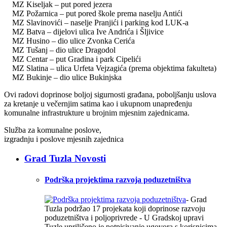
MZ Kiseljak – put pored jezera
MZ Požarnica – put pored škole prema naselju Antići
MZ Slavinovići – naselje Pranjići i parking kod LUK-a
MZ Batva – dijelovi ulica Ive Andrića i Šljivice
MZ Husino – dio ulice Zvonka Cerića
MZ Tušanj – dio ulice Dragodol
MZ Centar – put Gradina i park Cipelići
MZ Slatina – ulica Urfeta Vejzagića (prema objektima fakulteta)
MZ Bukinje – dio ulice Bukinjska
Ovi radovi doprinose boljoj sigurnosti građana, poboljšanju uslova
za kretanje u večernjim satima kao i ukupnom unapređenju
komunalne infrastrukture u brojnim mjesnim zajednicama.
Služba za komunalne poslove,
izgradnju i poslove mjesnih zajednica
Grad Tuzla Novosti
Podrška projektima razvoja poduzetništva
- Grad
Tuzla podržao 17 projekata koji doprinose razvoju
poduzetništva i poljoprivrede - U Gradskoj upravi
Tuzle upriličeno je potpisivanje ugovora s korisnicima