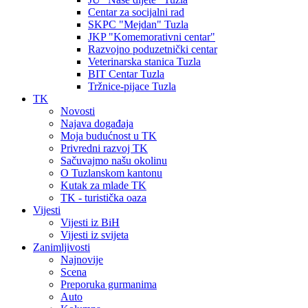
Centar za socijalni rad
SKPC "Mejdan" Tuzla
JKP "Komemorativni centar"
Razvojno poduzetnički centar
Veterinarska stanica Tuzla
BIT Centar Tuzla
Tržnice-pijace Tuzla
TK
Novosti
Najava događaja
Moja budućnost u TK
Privredni razvoj TK
Sačuvajmo našu okolinu
O Tuzlanskom kantonu
Kutak za mlade TK
TK - turistička oaza
Vijesti
Vijesti iz BiH
Vijesti iz svijeta
Zanimljivosti
Najnovije
Scena
Preporuka gurmanima
Auto