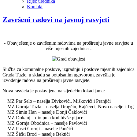
Riječ urednika
Kontakt
Završeni radovi na javnoj rasvjeti
- Obavještenje o završenim radovima na proširenju javne rasvjete u
više mjesnih zajednica -
Služba za komunalne poslove, izgradnju i poslove mjesnih zajednica
Grada Tuzle, u skladu sa potpisanim ugovorom, završila je
izvođenje radova na proširenju javne rasvjete.
Nova rasvjeta je postavljena na sljedećim lokacijama:
MZ Par Selo – naselja Divkovići, Miškovići i Pranjići
MZ Gornja Tuzla – naselja Dragčin, Rajčevci, Novo naselje i Trg
MZ Simin Han – naselje Donji Čaklovići
MZ Dokanj – dio puta kod bivše pijace
MZ Gornja Obodnica – naselje Pavlovići
MZ Pasci Gornji – naselje Paočići
MZ Šićki Brod – naselje Bektići