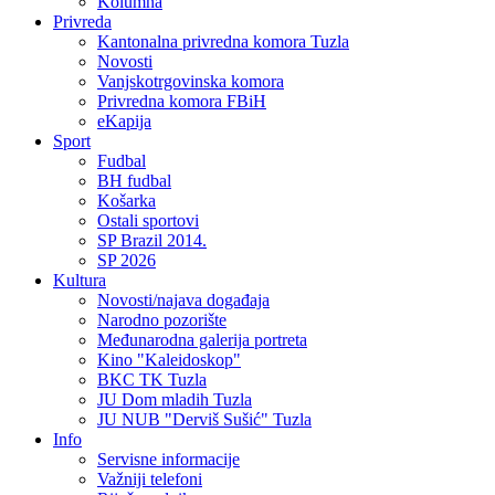
Kolumna
Privreda
Kantonalna privredna komora Tuzla
Novosti
Vanjskotrgovinska komora
Privredna komora FBiH
eKapija
Sport
Fudbal
BH fudbal
Košarka
Ostali sportovi
SP Brazil 2014.
SP 2026
Kultura
Novosti/najava događaja
Narodno pozorište
Međunarodna galerija portreta
Kino "Kaleidoskop"
BKC TK Tuzla
JU Dom mladih Tuzla
JU NUB "Derviš Sušić" Tuzla
Info
Servisne informacije
Važniji telefoni