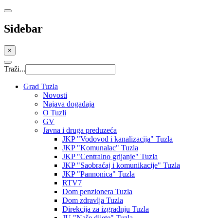
Sidebar
×
Traži...
Grad Tuzla
Novosti
Najava događaja
O Tuzli
GV
Javna i druga preduzeća
JKP "Vodovod i kanalizacija" Tuzla
JKP "Komunalac" Tuzla
JKP "Centralno grijanje" Tuzla
JKP "Saobraćaj i komunikacije" Tuzla
JKP "Pannonica" Tuzla
RTV7
Dom penzionera Tuzla
Dom zdravlja Tuzla
Direkcija za izgradnju Tuzla
JU "Naše dijete" Tuzla