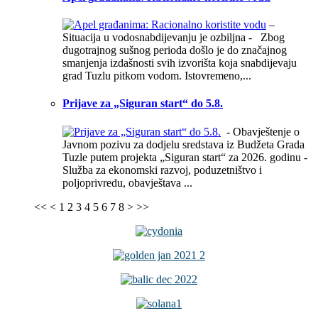
–
Situacija u vodosnabdijevanju je ozbiljna - Zbog
dugotrajnog sušnog perioda došlo je do značajnog
smanjenja izdašnosti svih izvorišta koja snabdijevaju
grad Tuzlu pitkom vodom. Istovremeno,...
Prijave za „Siguran start“ do 5.8.
- Obavještenje o
Javnom pozivu za dodjelu sredstava iz Budžeta Grada
Tuzle putem projekta „Siguran start“ za 2026. godinu -
Služba za ekonomski razvoj, poduzetništvo i
poljoprivredu, obavještava ...
<<
<
1
2
3
4
5
6
7
8
>
>>