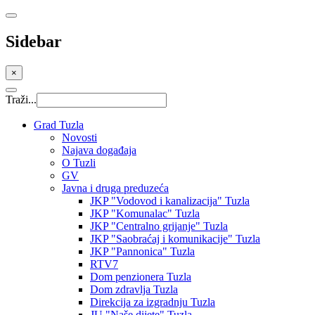
Sidebar
×
Traži...
Grad Tuzla
Novosti
Najava događaja
O Tuzli
GV
Javna i druga preduzeća
JKP "Vodovod i kanalizacija" Tuzla
JKP "Komunalac" Tuzla
JKP "Centralno grijanje" Tuzla
JKP "Saobraćaj i komunikacije" Tuzla
JKP "Pannonica" Tuzla
RTV7
Dom penzionera Tuzla
Dom zdravlja Tuzla
Direkcija za izgradnju Tuzla
JU "Naše dijete" Tuzla