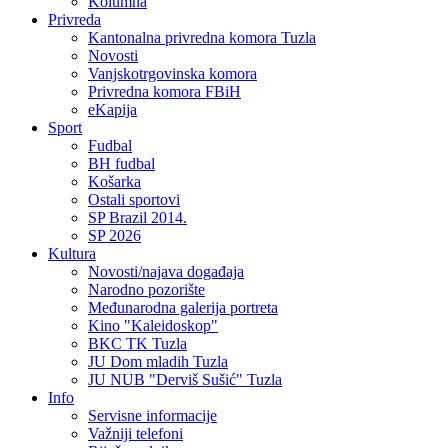
Kolumna
Privreda
Kantonalna privredna komora Tuzla
Novosti
Vanjskotrgovinska komora
Privredna komora FBiH
eKapija
Sport
Fudbal
BH fudbal
Košarka
Ostali sportovi
SP Brazil 2014.
SP 2026
Kultura
Novosti/najava događaja
Narodno pozorište
Međunarodna galerija portreta
Kino "Kaleidoskop"
BKC TK Tuzla
JU Dom mladih Tuzla
JU NUB "Derviš Sušić" Tuzla
Info
Servisne informacije
Važniji telefoni