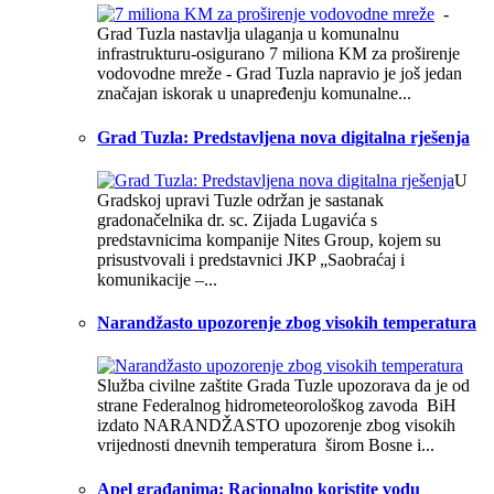
-
Grad Tuzla nastavlja ulaganja u komunalnu
infrastrukturu-osigurano 7 miliona KM za proširenje
vodovodne mreže - Grad Tuzla napravio je još jedan
značajan iskorak u unapređenju komunalne...
Grad Tuzla: Predstavljena nova digitalna rješenja
U
Gradskoj upravi Tuzle održan je sastanak
gradonačelnika dr. sc. Zijada Lugavića s
predstavnicima kompanije Nites Group, kojem su
prisustvovali i predstavnici JKP „Saobraćaj i
komunikacije –...
Narandžasto upozorenje zbog visokih temperatura
Služba civilne zaštite Grada Tuzle upozorava da je od
strane Federalnog hidrometeorološkog zavoda BiH
izdato NARANDŽASTO upozorenje zbog visokih
vrijednosti dnevnih temperatura širom Bosne i...
Apel građanima: Racionalno koristite vodu