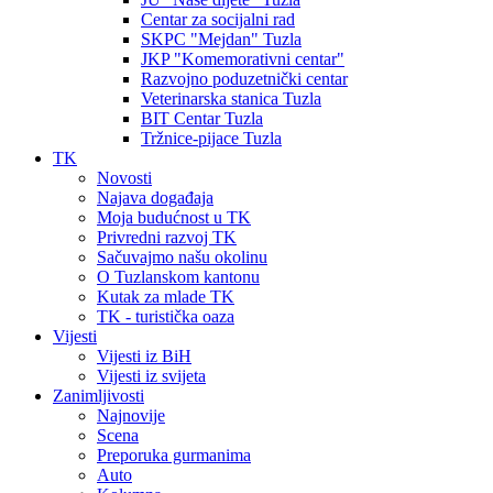
Centar za socijalni rad
SKPC "Mejdan" Tuzla
JKP "Komemorativni centar"
Razvojno poduzetnički centar
Veterinarska stanica Tuzla
BIT Centar Tuzla
Tržnice-pijace Tuzla
TK
Novosti
Najava događaja
Moja budućnost u TK
Privredni razvoj TK
Sačuvajmo našu okolinu
O Tuzlanskom kantonu
Kutak za mlade TK
TK - turistička oaza
Vijesti
Vijesti iz BiH
Vijesti iz svijeta
Zanimljivosti
Najnovije
Scena
Preporuka gurmanima
Auto