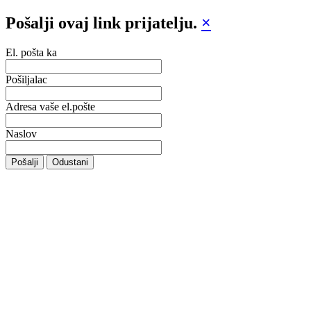
Pošalji ovaj link prijatelju.
×
El. pošta ka
Pošiljalac
Adresa vaše el.pošte
Naslov
Pošalji
Odustani