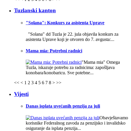
Tuzlanski kanton
"Solana": Konkurs za asistenta Uprave
"Solana" dd Tuzla je 22. jula objavila konkurs za
asistenta Uprave koji je otvoren do 7. avgusta:...
Mama mia: Potrebni radnici
"Mama mia" Omega
Tuzla, iskazuje potrebu za radnicima: zapošljava
konobara/konobaricu. Sve potebne...
<<
<
1
2
3
4
5
6
7
8
>
>>
Vijesti
Danas isplata uvećanih penzija za juli
Obavještavamo
korisnike Federalnog zavoda za penzijsko i invalidsko
osiguranje da isplata penzija...