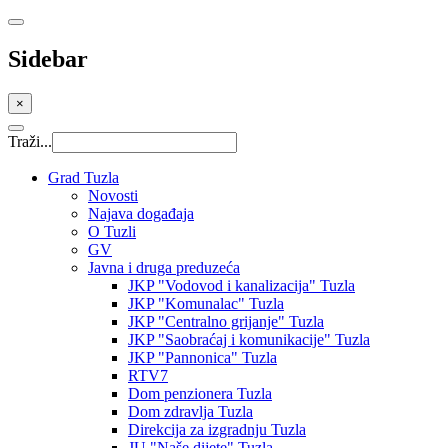
Sidebar
×
Traži...
Grad Tuzla
Novosti
Najava događaja
O Tuzli
GV
Javna i druga preduzeća
JKP "Vodovod i kanalizacija" Tuzla
JKP "Komunalac" Tuzla
JKP "Centralno grijanje" Tuzla
JKP "Saobraćaj i komunikacije" Tuzla
JKP "Pannonica" Tuzla
RTV7
Dom penzionera Tuzla
Dom zdravlja Tuzla
Direkcija za izgradnju Tuzla
JU "Naše dijete" Tuzla