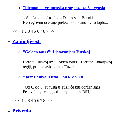
"Piemonte" vremenska prognoza za 5. avgusta
- Sunčano i još toplije -
Danas se u Bosni i
Hercegovini očekuje pretežno sunčano i vrlo toplo...
<<
<
1
2
3
4
5
6
7
8
>
>>
Zanimljivosti
"Golden tours": Ljetovanje u Turskoj
Ljeto u Turskoj uz "Golden tours". Ljetujte Antalijskoj
regiji, putujte avionom iz Tuzle....
"Jazz Festival Tuzla", od 6. do 8.8.
Od 6. do 8. augusta u Tuzli će biti održan Jazz
Festival koji će ugostiti umjetnike iz BiH,...
<<
<
1
2
3
4
5
6
7
8
>
>>
Privreda