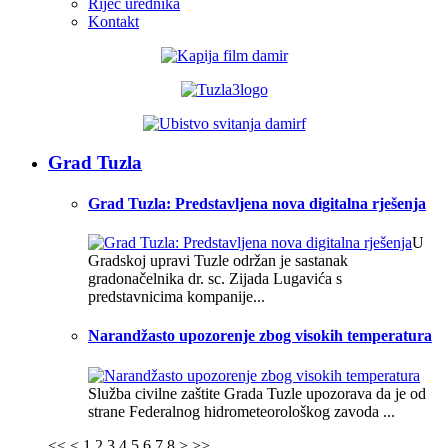
Riječ urednika
Kontakt
Grad Tuzla
Grad Tuzla: Predstavljena nova digitalna rješenja
U
Gradskoj upravi Tuzle održan je sastanak
gradonačelnika dr. sc. Zijada Lugavića s
predstavnicima kompanije...
Narandžasto upozorenje zbog visokih temperatura
Služba civilne zaštite Grada Tuzle upozorava da je od
strane Federalnog hidrometeorološkog zavoda ...
<<
<
1
2
3
4
5
6
7
8
>
>>