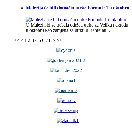
Malezija će biti domaćin utrke Formule 1 u oktobru
U Maleziji bi se trebala održati utrka za Veliku nagradu
u oktobru kao zamjena za utrku u Bahreinu...
<<
<
1
2
3
4
5
6
7
8
>
>>