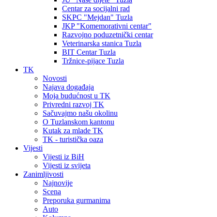
Centar za socijalni rad
SKPC "Mejdan" Tuzla
JKP "Komemorativni centar"
Razvojno poduzetnički centar
Veterinarska stanica Tuzla
BIT Centar Tuzla
Tržnice-pijace Tuzla
TK
Novosti
Najava događaja
Moja budućnost u TK
Privredni razvoj TK
Sačuvajmo našu okolinu
O Tuzlanskom kantonu
Kutak za mlade TK
TK - turistička oaza
Vijesti
Vijesti iz BiH
Vijesti iz svijeta
Zanimljivosti
Najnovije
Scena
Preporuka gurmanima
Auto