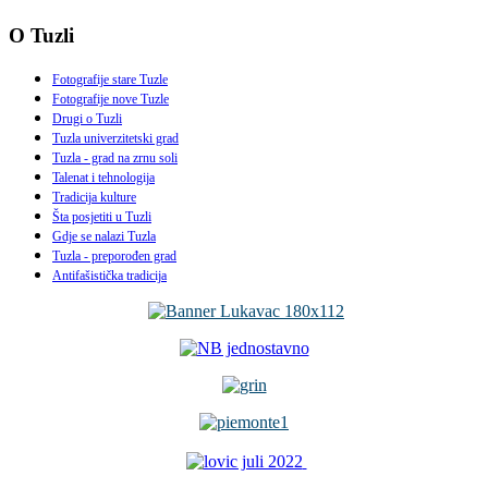
O Tuzli
Fotografije stare Tuzle
Fotografije nove Tuzle
Drugi o Tuzli
Tuzla univerzitetski grad
Tuzla - grad na zrnu soli
Talenat i tehnologija
Tradicija kulture
Šta posjetiti u Tuzli
Gdje se nalazi Tuzla
Tuzla - preporođen grad
Antifašistička tradicija