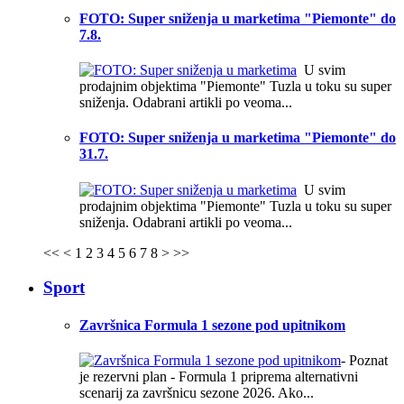
FOTO: Super sniženja u marketima "Piemonte" do
7.8.
U svim
prodajnim objektima "Piemonte" Tuzla u toku su super
sniženja. Odabrani artikli po veoma...
FOTO: Super sniženja u marketima "Piemonte" do
31.7.
U svim
prodajnim objektima "Piemonte" Tuzla u toku su super
sniženja. Odabrani artikli po veoma...
<<
<
1
2
3
4
5
6
7
8
>
>>
Sport
Završnica Formula 1 sezone pod upitnikom
- Poznat
je rezervni plan - Formula 1 priprema alternativni
scenarij za završnicu sezone 2026. Ako...