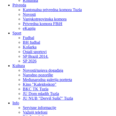
Kolumna
Privreda
Kantonalna privredna komora Tuzla
Novosti
Vanjskotrgovinska komora
Privredna komora FBiH
eKapija
Sport
Fudbal
BH fudbal
Košarka
Ostali sportovi
SP Brazil 2014.
SP 2026
Kultura
Novosti/najava događaja
Narodno pozorište
Međunarodna galerija portreta
Kino "Kaleidoskop"
BKC TK Tuzla
JU Dom mladih Tuzla
JU NUB "Derviš Sušić" Tuzla
Info
Servisne informacije
Važniji telefoni