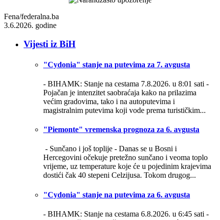
Fena/federalna.ba
3.6.2026. godine
Vijesti iz BiH
"Cydonia" stanje na putevima za 7. avgusta
- BIHAMK: Stanje na cestama 7.8.2026. u 8:01 sati -
Pojačan je intenzitet saobraćaja kako na prilazima
većim gradovima, tako i na autoputevima i
magistralnim putevima koji vode prema turističkim...
"Piemonte" vremenska prognoza za 6. avgusta
- Sunčano i još toplije -
Danas se u Bosni i
Hercegovini očekuje pretežno sunčano i veoma toplo
vrijeme, uz temperature koje će u pojedinim krajevima
dostići čak 40 stepeni Celzijusa. Tokom drugog...
"Cydonia" stanje na putevima za 6. avgusta
- BIHAMK: Stanje na cestama 6.8.2026. u 6:45 sati -