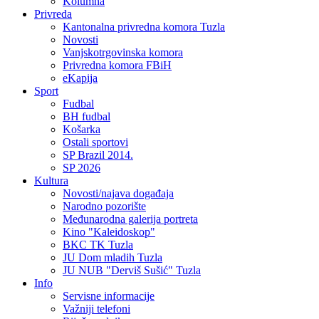
Kolumna
Privreda
Kantonalna privredna komora Tuzla
Novosti
Vanjskotrgovinska komora
Privredna komora FBiH
eKapija
Sport
Fudbal
BH fudbal
Košarka
Ostali sportovi
SP Brazil 2014.
SP 2026
Kultura
Novosti/najava događaja
Narodno pozorište
Međunarodna galerija portreta
Kino "Kaleidoskop"
BKC TK Tuzla
JU Dom mladih Tuzla
JU NUB "Derviš Sušić" Tuzla
Info
Servisne informacije
Važniji telefoni