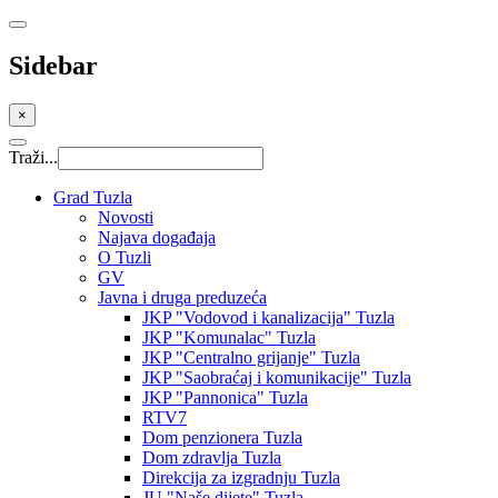
Sidebar
×
Traži...
Grad Tuzla
Novosti
Najava događaja
O Tuzli
GV
Javna i druga preduzeća
JKP "Vodovod i kanalizacija" Tuzla
JKP "Komunalac" Tuzla
JKP "Centralno grijanje" Tuzla
JKP "Saobraćaj i komunikacije" Tuzla
JKP "Pannonica" Tuzla
RTV7
Dom penzionera Tuzla
Dom zdravlja Tuzla
Direkcija za izgradnju Tuzla
JU "Naše dijete" Tuzla