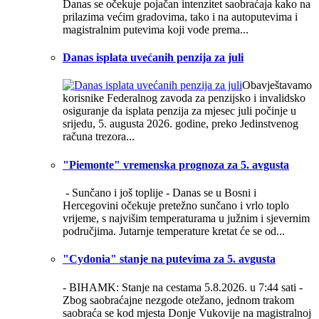
Danas se očekuje pojačan intenzitet saobraćaja kako na
prilazima većim gradovima, tako i na autoputevima i
magistralnim putevima koji vode prema...
Danas isplata uvećanih penzija za juli
Obavještavamo
korisnike Federalnog zavoda za penzijsko i invalidsko
osiguranje da isplata penzija za mjesec juli počinje u
srijedu, 5. augusta 2026. godine, preko Jedinstvenog
računa trezora...
"Piemonte" vremenska prognoza za 5. avgusta
- Sunčano i još toplije -
Danas se u Bosni i
Hercegovini očekuje pretežno sunčano i vrlo toplo
vrijeme, s najvišim temperaturama u južnim i sjevernim
područjima. Jutarnje temperature kretat će se od...
"Cydonia" stanje na putevima za 5. avgusta
- BIHAMK: Stanje na cestama 5.8.2026. u 7:44 sati -
Zbog saobraćajne nezgode otežano, jednom trakom
saobraća se kod mjesta Donje Vukovije na magistralnoj