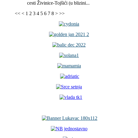
cesti Živinice-Tojšići (u blizini...
<<
<
1
2
3
4
5
6
7
8
>
>>