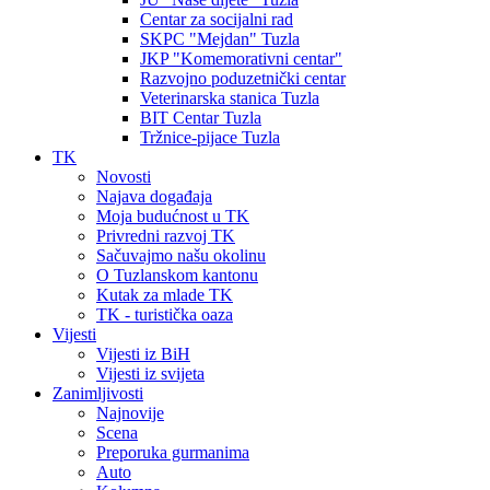
Centar za socijalni rad
SKPC "Mejdan" Tuzla
JKP "Komemorativni centar"
Razvojno poduzetnički centar
Veterinarska stanica Tuzla
BIT Centar Tuzla
Tržnice-pijace Tuzla
TK
Novosti
Najava događaja
Moja budućnost u TK
Privredni razvoj TK
Sačuvajmo našu okolinu
O Tuzlanskom kantonu
Kutak za mlade TK
TK - turistička oaza
Vijesti
Vijesti iz BiH
Vijesti iz svijeta
Zanimljivosti
Najnovije
Scena
Preporuka gurmanima
Auto