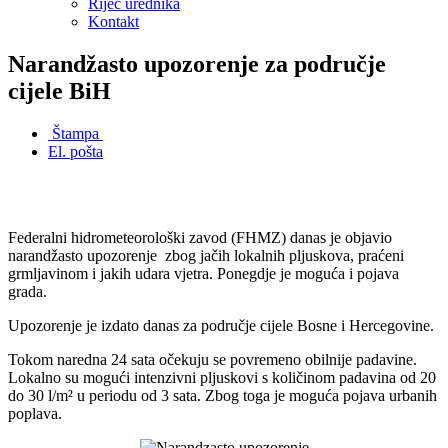
Riječ urednika
Kontakt
Narandžasto upozorenje za područje
cijele BiH
Štampa
El. pošta
Federalni hidrometeorološki zavod (FHMZ) danas je objavio
narandžasto upozorenje zbog jačih lokalnih pljuskova, praćeni
grmljavinom i jakih udara vjetra. Ponegdje je moguća i pojava
grada.
Upozorenje je izdato danas za područje cijele Bosne i Hercegovine.
Tokom naredna 24 sata očekuju se povremeno obilnije padavine.
Lokalno su mogući intenzivni pljuskovi s količinom padavina od 20
do 30 l/m² u periodu od 3 sata. Zbog toga je moguća pojava urbanih
poplava.