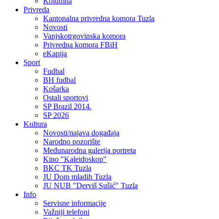
Kolumna
Privreda
Kantonalna privredna komora Tuzla
Novosti
Vanjskotrgovinska komora
Privredna komora FBiH
eKapija
Sport
Fudbal
BH fudbal
Košarka
Ostali sportovi
SP Brazil 2014.
SP 2026
Kultura
Novosti/najava događaja
Narodno pozorište
Međunarodna galerija portreta
Kino "Kaleidoskop"
BKC TK Tuzla
JU Dom mladih Tuzla
JU NUB "Derviš Sušić" Tuzla
Info
Servisne informacije
Važniji telefoni