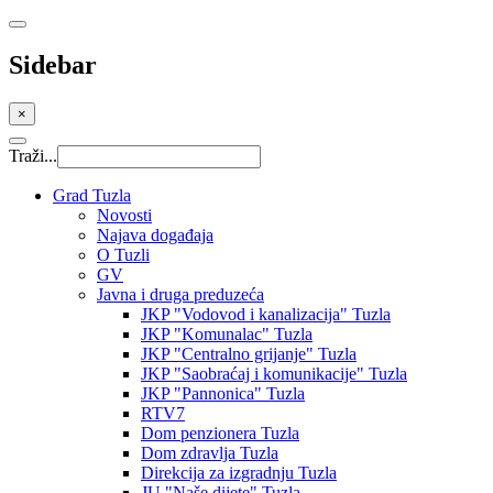
Sidebar
×
Traži...
Grad Tuzla
Novosti
Najava događaja
O Tuzli
GV
Javna i druga preduzeća
JKP "Vodovod i kanalizacija" Tuzla
JKP "Komunalac" Tuzla
JKP "Centralno grijanje" Tuzla
JKP "Saobraćaj i komunikacije" Tuzla
JKP "Pannonica" Tuzla
RTV7
Dom penzionera Tuzla
Dom zdravlja Tuzla
Direkcija za izgradnju Tuzla
JU "Naše dijete" Tuzla