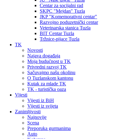
Centar za socijalni rad
SKPC "Mejdan" Tuzla
JKP "Komemorativni centar"
Razvojno poduzetnički centar
Veterinarska stanica Tuzla
BIT Centar Tuzla
Tržnice-pijace Tuzla
TK
Novosti
Najava događaja
Moja budućnost u TK
Privredni razvoj TK
Sačuvajmo našu okolinu
O Tuzlanskom kantonu
Kutak za mlade TK
TK - turistička oaza
Vijesti
Vijesti iz BiH
Vijesti iz svijeta
Zanimljivosti
Najnovije
Scena
Preporuka gurmanima
Auto