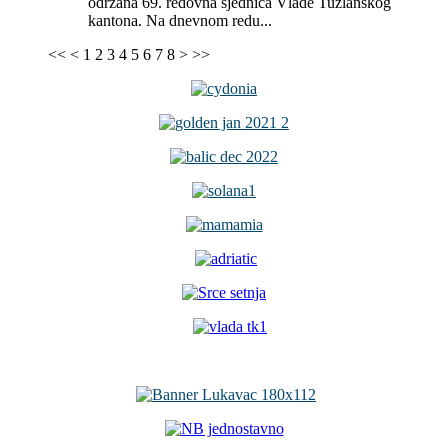
održana 69. redovna sjednica Vlade Tuzlanskog
kantona. Na dnevnom redu...
<<
<
1
2
3
4
5
6
7
8
>
>>