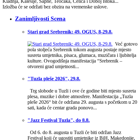
Kladnja, Kalesije, Sapne, Teočaka, Čelića i Doboj Istoka...
Izložba će se održati bez obzira na vremenske uslove.
Zanimljivosti Scena
Stari grad Srebrenik: 49. OGUS, 8-29.8.
Već gotovo
pola stoljeća Srebrenik tokom augusta postaje mjesto
susreta umjetnika, pisaca, glumaca, muzičara i ljubitelja
kulture. Ovogodišnja manifestacija “Srebrenik –
otvoreni grad umjetnosti...
"Tuzla pleše 2026", 29.8.
Trg slobode u Tuzli i ove će godine biti mjesto susreta
plesa, muzike i dobre atmosfere. Manifestacija „Tuzla
pleše 2026“ bit će održana 29. augusta s početkom u 20
sati, kada će centar grada ponovo...
"Jazz Festival Tuzla", do 8.8.
Od 6. do 8. augusta u Tuzli će biti održan Jazz
Festival koji će ugostiti umjetnike iz BiH, Makedonije,