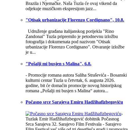
Brazila i Njemačke. Naša Tuzla će ovaj vikend da
odjekuje muzičkom ekspresijom jazz...
"Otisak urbanizacije Florenzo Cordignano", 10.8.
Udruženje građana italijanskog porijekla "Rino
Zandonai" Tuzla pripremilo je petodnevnu izložbu
fotografija i dokumenata pod nazivom "Otisak
urbanizacije Florenzo Cordignano". Otvaranje izložbe
je u...
"Pošalji mi busjen s Malina", 6.8.
- Promocije romana autora Saliha Straševića - Bosanski
kulturni centar Tuzla u četvrtak, 6. augusta 2026.
godine, bit će domaćin promocije novog historijskog
romana „Pošalji mi busjen s Malina“ autora...
Počasno srce Sarajeva Emiru Hadžihafizbegoviću
-
Tuzlak Emir Hadžihafizbegović dobitnik Počasnog
Srca Sarajeva 32. Sarajevo Film Festivala - Sarajevo
Film Festival već više od tri desetljeća gradi i promovira