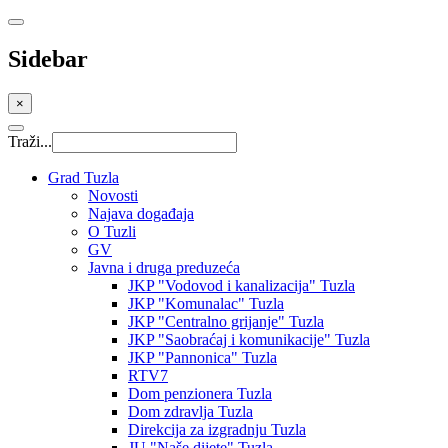
Sidebar
×
Traži...
Grad Tuzla
Novosti
Najava događaja
O Tuzli
GV
Javna i druga preduzeća
JKP "Vodovod i kanalizacija" Tuzla
JKP "Komunalac" Tuzla
JKP "Centralno grijanje" Tuzla
JKP "Saobraćaj i komunikacije" Tuzla
JKP "Pannonica" Tuzla
RTV7
Dom penzionera Tuzla
Dom zdravlja Tuzla
Direkcija za izgradnju Tuzla
JU "Naše dijete" Tuzla