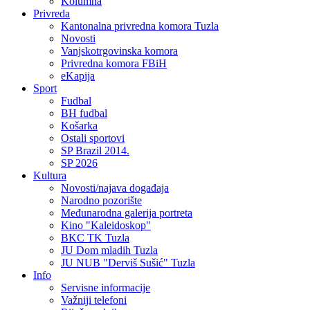
Kolumna
Privreda
Kantonalna privredna komora Tuzla
Novosti
Vanjskotrgovinska komora
Privredna komora FBiH
eKapija
Sport
Fudbal
BH fudbal
Košarka
Ostali sportovi
SP Brazil 2014.
SP 2026
Kultura
Novosti/najava događaja
Narodno pozorište
Međunarodna galerija portreta
Kino "Kaleidoskop"
BKC TK Tuzla
JU Dom mladih Tuzla
JU NUB "Derviš Sušić" Tuzla
Info
Servisne informacije
Važniji telefoni