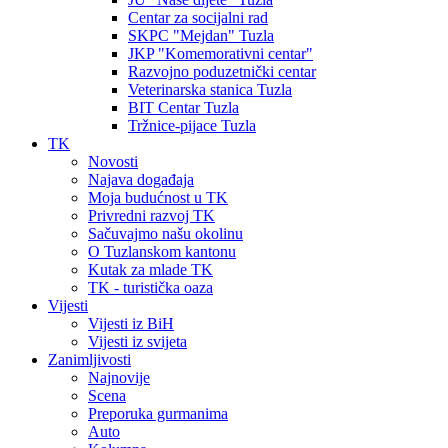
Centar za socijalni rad
SKPC "Mejdan" Tuzla
JKP "Komemorativni centar"
Razvojno poduzetnički centar
Veterinarska stanica Tuzla
BIT Centar Tuzla
Tržnice-pijace Tuzla
TK
Novosti
Najava događaja
Moja budućnost u TK
Privredni razvoj TK
Sačuvajmo našu okolinu
O Tuzlanskom kantonu
Kutak za mlade TK
TK - turistička oaza
Vijesti
Vijesti iz BiH
Vijesti iz svijeta
Zanimljivosti
Najnovije
Scena
Preporuka gurmanima
Auto