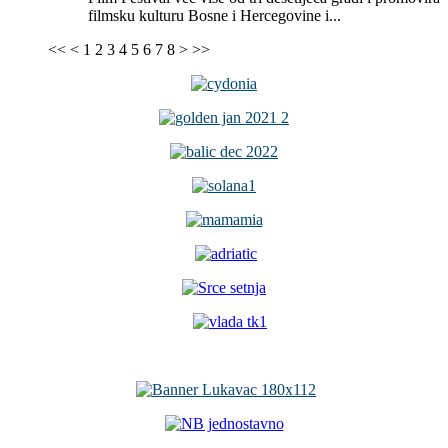
filmsku kulturu Bosne i Hercegovine i...
<<
<
1
2
3
4
5
6
7
8
>
>>